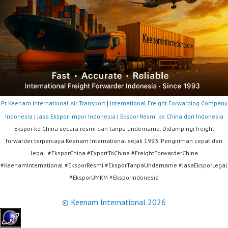
Pt Keenam International Air Transport
|
International Freight Forwarding Company
Indonesia
|
Jasa Ekspor Impor Indonesia
|
Ekspor Resmi ke China dari Indonesia
Ekspor ke China secara resmi dan tanpa undername. Didampingi freight
forwarder terpercaya Keenam International sejak 1993. Pengiriman cepat dan
legal. #EksporChina #ExportToChina #FreightForwarderChina
#KeenamInternational #EksporResmi #EksporTanpaUndername #JasaEksporLegal
#EksporUMKM #EksporIndonesia
© Keenam International 2026