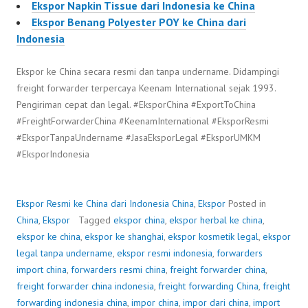
Ekspor Napkin Tissue dari Indonesia ke China
Ekspor Benang Polyester POY ke China dari
Indonesia
Ekspor ke China secara resmi dan tanpa undername. Didampingi
freight forwarder terpercaya Keenam International sejak 1993.
Pengiriman cepat dan legal. #EksporChina #ExportToChina
#FreightForwarderChina #KeenamInternational #EksporResmi
#EksporTanpaUndername #JasaEksporLegal #EksporUMKM
#EksporIndonesia
Ekspor Resmi ke China dari Indonesia
China
,
Ekspor
Posted in
China
,
Ekspor
Tagged
ekspor china
,
ekspor herbal ke china
,
ekspor ke china
,
ekspor ke shanghai
,
ekspor kosmetik legal
,
ekspor
legal tanpa undername
,
ekspor resmi indonesia
,
forwarders
import china
,
forwarders resmi china
,
freight forwarder china
,
freight forwarder china indonesia
,
freight forwarding China
,
freight
forwarding indonesia china
,
impor china
,
impor dari china
,
import