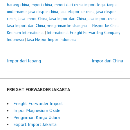
barang china
,
import china
,
import dari china
,
import legal tanpa
undername
,
jasa ekspor china
,
jasa ekspor ke china
,
jasa ekspor
resmi
,
Jasa Impor China
,
Jasa Impor dari China
,
jasa import china
,
Jasa Import dari China
,
pengiriman ke shanghai
Ekspor ke China
P
b
Keenam International
|
International Freight Forwarding Company
o
y
Indonesia
|
Jasa Ekspor Impor Indonesia
s
F
t
r
e
e
Impor dari Jepang
Impor dari China
d
i
Post
o
g
n
h
navigation
J
t
u
F
FREIGHT FORWARDER JAKARTA
n
o
e
r
Freight Forwarder Import
2
w
Impor Magnesium Oxide
0
a
Pengiriman Kargo Udara
,
r
Export Import Jakarta