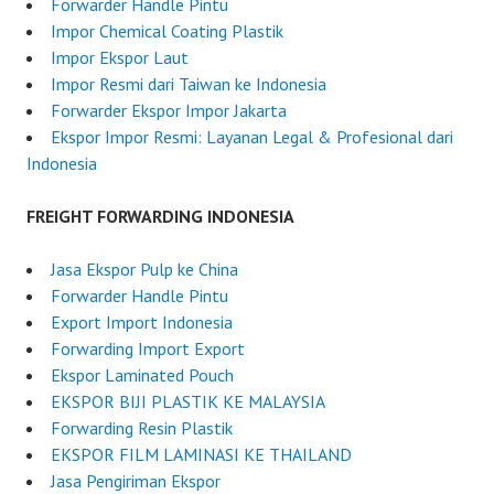
2
d
Forwarder Handle Pintu
0
e
Impor Chemical Coating Plastik
2
r
Impor Ekspor Laut
5
I
Impor Resmi dari Taiwan ke Indonesia
n
Forwarder Ekspor Impor Jakarta
d
Ekspor Impor Resmi: Layanan Legal & Profesional dari
o
Indonesia
n
e
FREIGHT FORWARDING INDONESIA
s
i
Jasa Ekspor Pulp ke China
a
Forwarder Handle Pintu
Export Import Indonesia
Forwarding Import Export
Ekspor Laminated Pouch
EKSPOR BIJI PLASTIK KE MALAYSIA
Forwarding Resin Plastik
EKSPOR FILM LAMINASI KE THAILAND
Jasa Pengiriman Ekspor