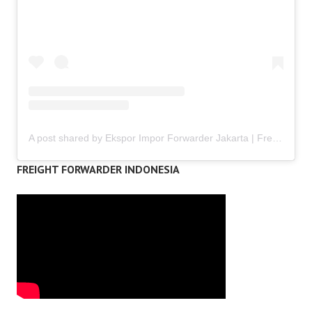
A post shared by Ekspor Impor Forwarder Jakarta | Freight Forwarding Indonesia (@keenamid)
FREIGHT FORWARDER INDONESIA