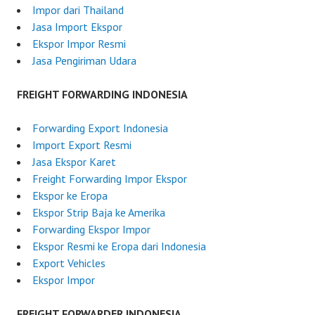
2
r
Impor dari Thailand
5
I
Jasa Import Ekspor
n
Ekspor Impor Resmi
d
Jasa Pengiriman Udara
o
n
FREIGHT FORWARDING INDONESIA
e
s
Forwarding Export Indonesia
i
Import Export Resmi
a
Jasa Ekspor Karet
Freight Forwarding Impor Ekspor
Ekspor ke Eropa
Ekspor Strip Baja ke Amerika
Forwarding Ekspor Impor
Ekspor Resmi ke Eropa dari Indonesia
Export Vehicles
Ekspor Impor
FREIGHT FORWARDER INDONESIA