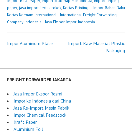
Import Base Paper
,
import kraft paper indonesia
,
import tipping
paper
,
jasa import kertas rokok
,
Kertas Printing
Impor Bahan Baku
Kertas
P
b
Keenam International
|
International Freight Forwarding
Company Indonesia
o
y
|
Jasa Ekspor Impor Indonesia
s
F
t
r
Impor Aluminium Plate
e
e
Import Raw Material Plastic
Post
d
i
Packaging
o
g
navigation
n
h
J
t
u
F
FREIGHT FORWARDER JAKARTA
n
o
e
r
Jasa Impor Ekspor Resmi
2
w
Impor ke Indonesia dari China
5
a
Jasa Re-Import Mesin Pabrik
,
r
Impor Chemical Feedstock
2
d
Kraft Paper
0
e
Aluminium Foil