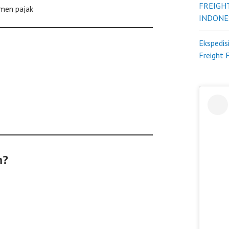
FREIGH
men pajak
INDONE
Ekspedis
Freight 
m?