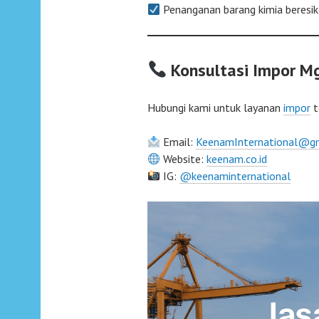
Penanganan barang kimia beresi
Konsultasi Impor M
Hubungi kami untuk layanan
impor
t
Email:
KeenamInternational@g
Website:
keenam.co.id
IG:
@keenaminternational