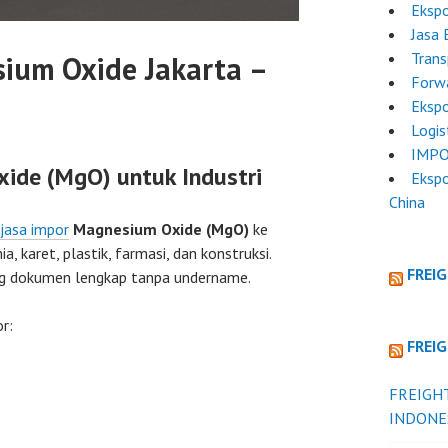
Ekspo
Jasa 
Trans
ium Oxide Jakarta –
Forwa
Ekspo
Logis
IMPO
ide (MgO) untuk Industri
Ekspo
China
jasa impor
Magnesium Oxide (MgO)
ke
a, karet, plastik, farmasi, dan konstruksi.
FREI
ung dokumen lengkap tanpa undername.
r:
FREI
FREIGH
INDONE