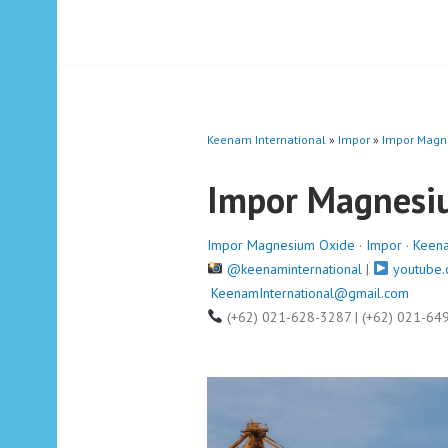
Keenam International
»
Impor
»
Impor Magn
Impor Magnesi
Impor Magnesium Oxide
·
Impor
·
Keena
@keenaminternational
|
youtube.
KeenamInternational@gmail.com
(+62) 021-628-3287 | (+62) 021-64