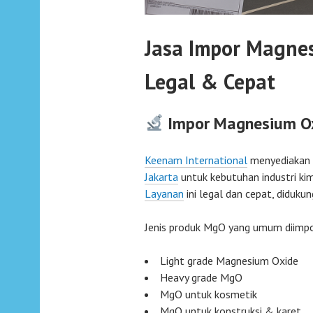
Jasa Impor Magnes
Legal & Cepat
Impor Magnesium Ox
Keenam International
menyediakan
Jakarta
untuk kebutuhan industri kimi
Layanan
ini legal dan cepat, diduk
Jenis produk MgO yang umum diimpo
Light grade Magnesium Oxide
Heavy grade MgO
MgO untuk kosmetik
MgO untuk konstruksi & karet