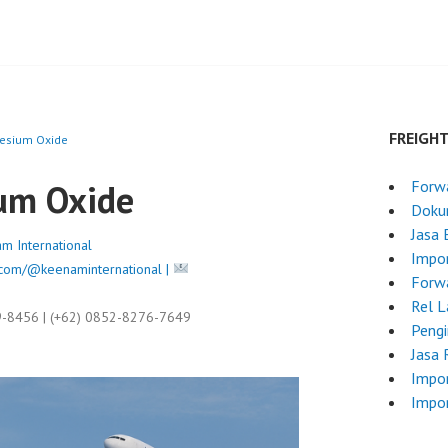
FREIGH
esium Oxide
um Oxide
Forwa
Doku
Jasa 
m International
Impor
com/@keenaminternational |
Forw
Rel L
9-8456 | (+62) 0852-8276-7649
Pengi
Jasa 
Impo
Impor