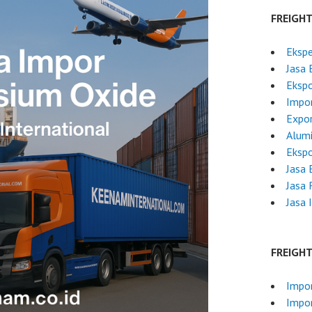
FREIGH
Ekspe
Jasa 
Ekspo
Impor
Expor
Alumi
Ekspo
Jasa
Jasa 
Jasa 
FREIGH
Impor
Impor