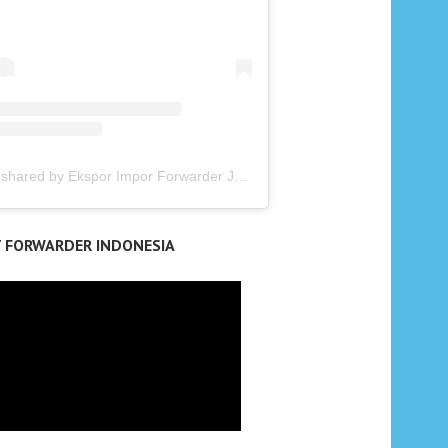
A post shared by Ekspor Impor Forwarder Jakarta | Freight Forwarding Indonesia (@keenamid)
T FORWARDER INDONESIA