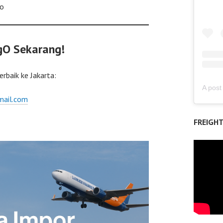
ko
gO Sekarang!
erbaik ke Jakarta:
mail.com
FREIGH