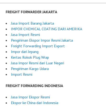
u
F
g
o
FREIGHT FORWARDER JAKARTA
u
r
s
w
Jasa Import Barang Jakarta
t
a
IMPOR CHEMICAL COATING DARI AMERIKA
1
r
Jasa Import Resmi
9
d
Pengiriman Ekspor Impor Resmi Jakarta
,
e
Freight Forwarding Import Export
2
r
Impor dari Jepang
0
I
Kertas Rokok Plug Wrap
2
n
Jasa Impor Resmi dari Luar Negeri
5
d
Pengiriman Kargo Udara
o
Import Resmi
n
e
FREIGHT FORWARDING INDONESIA
s
i
Jasa Impor Ekspor Resmi
a
Ekspor ke China dari Indonesia