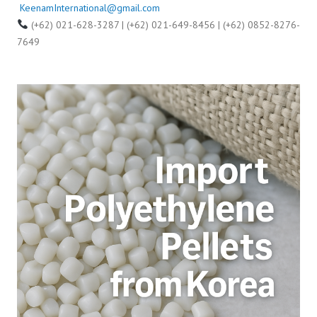
KeenamInternational@gmail.com
(+62) 021-628-3287 | (+62) 021-649-8456 | (+62) 0852-8276-
7649