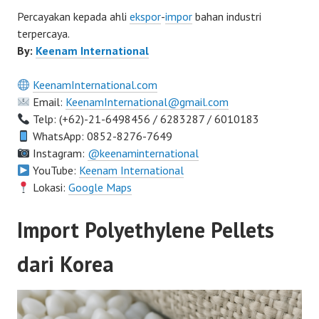
Percayakan kepada ahli
ekspor
-
impor
bahan industri
terpercaya.
By:
Keenam International
KeenamInternational.com
Email:
KeenamInternational@gmail.com
Telp: (+62)-21-6498456 / 6283287 / 6010183
WhatsApp: 0852-8276-7649
Instagram:
@keenaminternational
YouTube:
Keenam International
Lokasi:
Google Maps
Import Polyethylene Pellets
dari Korea