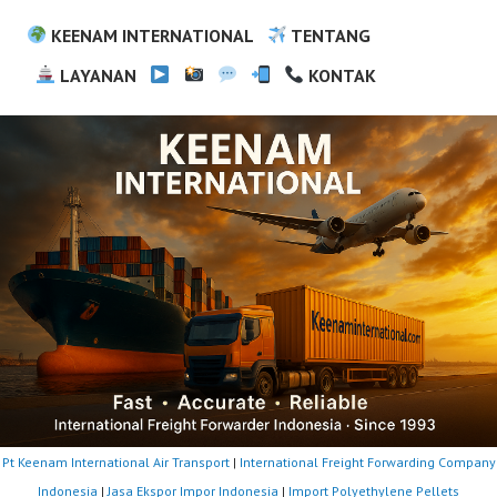
KEENAM INTERNATIONAL
TENTANG
LAYANAN
KONTAK
Pt Keenam International Air Transport
|
International Freight Forwarding Company
Indonesia
|
Jasa Ekspor Impor Indonesia
|
Import Polyethylene Pellets