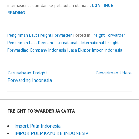
internasional dari dan ke pelabuhan utama …
CONTINUE
PENGIRIMAN
READING
LAUT
Pengiriman Laut
Freight Forwarder
Posted in
Freight Forwarder
Pengiriman Laut
P
b
Keenam International
|
International Freight
Forwarding Company Indonesia
o
y
|
Jasa Ekspor Impor Indonesia
s
F
t
r
Perusahaan Freight
e
e
Pengiriman Udara
Post
Forwarding Indonesia
d
i
o
g
navigation
n
h
M
t
a
F
FREIGHT FORWARDER JAKARTA
y
o
2
r
Import Pulp Indonesia
8
w
IMPOR PULP KAYU KE INDONESIA