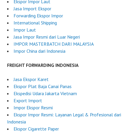
,
a
Ekspor Impor Laut
2
r
Jasa Import Ekspor
0
d
Forwarding Ekspor Impor
2
e
International Shipping
5
r
Impor Laut
I
Jasa Impor Resmi dari Luar Negeri
n
IMPOR MASTERBATCH DARI MALAYSIA
d
Impor China dari Indonesia
o
n
FREIGHT FORWARDING INDONESIA
e
s
Jasa Ekspor Karet
i
Ekspor Plat Baja Canai Panas
a
Ekspedisi Udara Jakarta Vietnam
Export Import
Impor Ekspor Resmi
Ekspor Impor Resmi: Layanan Legal & Profesional dari
Indonesia
Ekspor Cigarette Paper