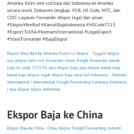
Amerika. Kirim wire rod baja dari Indonesia ke Amerika
secara resmi. Dokumen lengkap: PEB, HS Code, MTC, dan
COO. Layanan forwarder ekspor legal dan aman.
#EksporWireRod #KawatBajaIndonesia #HSCode7213
#ExportToUSA #KeenamInternational #LegalExport
#SteelForwarder #BajaEkspor
Ekspor Wire Rod ke Amerika
Posted in
Ekspor
Tagged
ekspor
usa
,
ekspor wire rod
,
forwarder resmi
,
freight forwarder kawat
baja
,
hs code 7213.91
,
jasa ekspor baja
,
jasa ekspor kawat baja
,
kawat baja ekspor
,
legal ekspor baja
,
wire rod indonesia
P
Keenam
International
|
International Freight Forwarding Company Indonesia
o
|
Jasa Ekspor Impor Indonesia
s
t
e
Ekspor Baja ke China
d
o
n
Ekspor Baja ke China
·
China
,
Ekspor
,
Freight Forwarding
,
Industri
J