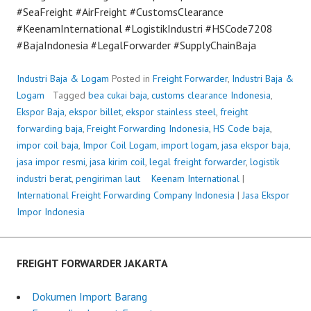
#SeaFreight #AirFreight #CustomsClearance
#KeenamInternational #LogistikIndustri #HSCode7208
#BajaIndonesia #LegalForwarder #SupplyChainBaja
Industri Baja & Logam
Posted in
Freight Forwarder
,
Industri Baja &
Logam
Tagged
bea cukai baja
,
customs clearance Indonesia
,
Ekspor Baja
,
ekspor billet
,
ekspor stainless steel
,
freight
forwarding baja
,
Freight Forwarding Indonesia
,
HS Code baja
,
impor coil baja
,
Impor Coil Logam
,
import logam
,
jasa ekspor baja
,
jasa impor resmi
,
jasa kirim coil
,
legal freight forwarder
,
logistik
industri berat
,
pengiriman laut
P
Keenam International
|
International Freight Forwarding Company Indonesia
o
|
Jasa Ekspor
Impor Indonesia
s
t
e
d
FREIGHT FORWARDER JAKARTA
o
n
Dokumen Import Barang