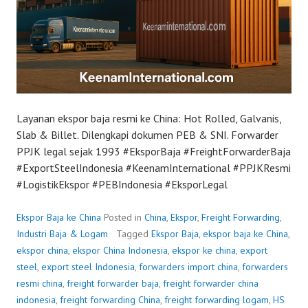
Layanan ekspor baja resmi ke China: Hot Rolled, Galvanis,
Slab & Billet. Dilengkapi dokumen PEB & SNI. Forwarder
PPJK legal sejak 1993 #EksporBaja #FreightForwarderBaja
#ExportSteelIndonesia #KeenamInternational #PPJKResmi
#LogistikEkspor #PEBIndonesia #EksporLegal
Ekspor Baja ke China
Posted in
China
,
Ekspor
,
Freight Forwarding
,
Industri Baja & Logam
Tagged
Ekspor Baja
,
ekspor baja ke China
,
ekspor china
,
ekspor China Indonesia
,
ekspor ke china
,
export
steel
,
export steel Indonesia
,
forwarders import china
,
forwarders
resmi china
,
freight forwarder baja
,
freight forwarder china
indonesia
,
freight forwarding China
,
freight forwarding logam
,
HS