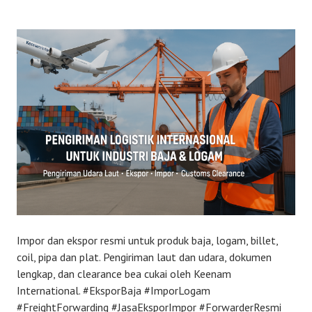
0
2
5
Impor dan ekspor resmi untuk produk baja, logam, billet,
coil, pipa dan plat. Pengiriman laut dan udara, dokumen
lengkap, dan clearance bea cukai oleh Keenam
International. #EksporBaja #ImporLogam
#FreightForwarding #JasaEksporImpor #ForwarderResmi