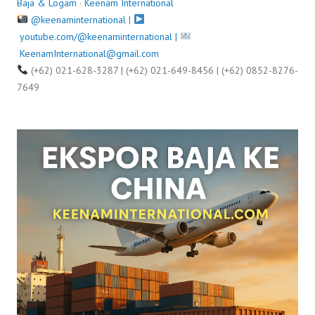
Baja & Logam
·
Keenam International
u
@keenaminternational
|
l
youtube.com/@keenaminternational |
y
KeenamInternational@gmail.com
6
(+62) 021-628-3287 | (+62) 021-649-8456 | (+62) 0852-8276-
,
7649
2
0
2
5