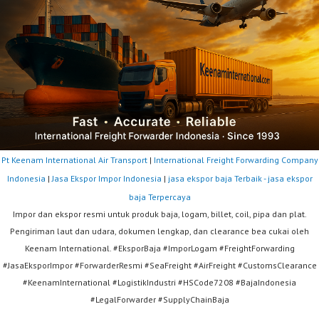
Pt Keenam International Air Transport
|
International Freight Forwarding Company
Indonesia
|
Jasa Ekspor Impor Indonesia
|
jasa ekspor baja Terbaik - jasa ekspor
baja Terpercaya
Impor dan ekspor resmi untuk produk baja, logam, billet, coil, pipa dan plat.
Pengiriman laut dan udara, dokumen lengkap, dan clearance bea cukai oleh
Keenam International. #EksporBaja #ImporLogam #FreightForwarding
#JasaEksporImpor #ForwarderResmi #SeaFreight #AirFreight #CustomsClearance
#KeenamInternational #LogistikIndustri #HSCode7208 #BajaIndonesia
#LegalForwarder #SupplyChainBaja