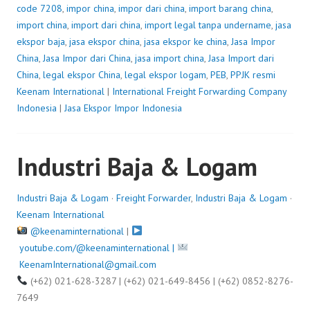
code 7208
,
impor china
,
impor dari china
,
import barang china
,
import china
,
import dari china
,
import legal tanpa undername
,
jasa
ekspor baja
,
jasa ekspor china
,
jasa ekspor ke china
,
Jasa Impor
China
,
Jasa Impor dari China
,
jasa import china
,
Jasa Import dari
China
,
legal ekspor China
,
legal ekspor logam
,
PEB
,
PPJK resmi
P
Keenam International
|
International Freight Forwarding Company
o
Indonesia
|
Jasa Ekspor Impor Indonesia
s
t
e
Industri Baja & Logam
d
o
n
Industri Baja & Logam
·
Freight Forwarder
,
Industri Baja & Logam
·
J
Keenam International
u
@keenaminternational
|
l
youtube.com/@keenaminternational |
y
KeenamInternational@gmail.com
4
(+62) 021-628-3287 | (+62) 021-649-8456 | (+62) 0852-8276-
,
7649
2