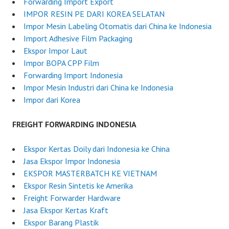
J
Forwarding Import Export
u
IMPOR RESIN PE DARI KOREA SELATAN
l
Impor Mesin Labeling Otomatis dari China ke Indonesia
y
Import Adhesive Film Packaging
4
Ekspor Impor Laut
,
Impor BOPA CPP Film
2
Forwarding Import Indonesia
0
Impor Mesin Industri dari China ke Indonesia
2
Impor dari Korea
5
FREIGHT FORWARDING INDONESIA
Ekspor Kertas Doily dari Indonesia ke China
Jasa Ekspor Impor Indonesia
EKSPOR MASTERBATCH KE VIETNAM
Ekspor Resin Sintetis ke Amerika
Freight Forwarder Hardware
Jasa Ekspor Kertas Kraft
Ekspor Barang Plastik