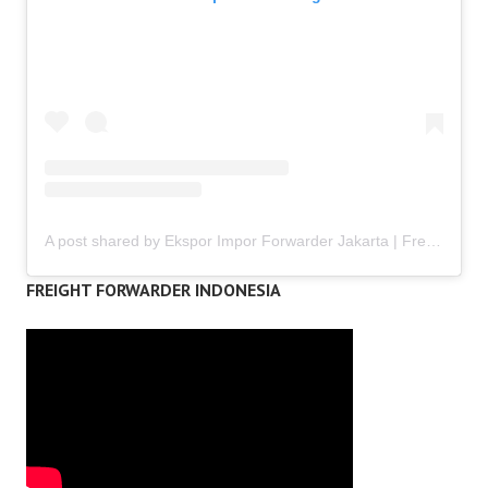
A post shared by Ekspor Impor Forwarder Jakarta | Freight Forwarding Indonesia (@keenamid)
FREIGHT FORWARDER INDONESIA