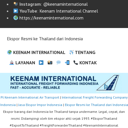
Instagram
:
@keenaminternational
YouTube
:
Keenam International Channel
https://keenaminternational.com
Ekspor Resmi ke Thailand dari Indonesia
KEENAM INTERNATIONAL
TENTANG
LAYANAN
KONTAK
Pt Keenam International Air Transport
|
International Freight Forwarding Company
Indonesia
|
Jasa Ekspor Impor Indonesia
|
Ekspor Resmi ke Thailand dari Indonesia
Ekspor barang dari Indonesia ke Thailand tanpa undername. Legal, cepat, dan
resmi. Didampingi oleh tim ekspor ahli sejak 1993. #EksporThailand
#ExportToThailand #FreightForwarderThailand #KeenamInternational