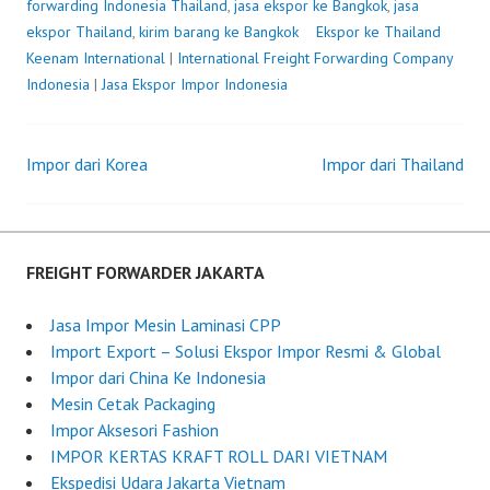
forwarding Indonesia Thailand
,
jasa ekspor ke Bangkok
,
jasa
ekspor Thailand
,
kirim barang ke Bangkok
Ekspor ke Thailand
P
b
Keenam International
|
International Freight Forwarding Company
o
y
Indonesia
|
Jasa Ekspor Impor Indonesia
s
F
t
r
e
e
Impor dari Korea
Impor dari Thailand
d
i
Post
o
g
n
h
navigation
J
t
u
F
FREIGHT FORWARDER JAKARTA
n
o
e
r
Jasa Impor Mesin Laminasi CPP
1
w
Import Export – Solusi Ekspor Impor Resmi & Global
8
a
Impor dari China Ke Indonesia
,
r
Mesin Cetak Packaging
2
d
Impor Aksesori Fashion
0
e
IMPOR KERTAS KRAFT ROLL DARI VIETNAM
2
r
Ekspedisi Udara Jakarta Vietnam