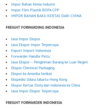
5
I
Impor Bahan Kimia Industri
n
Impor Film Plastik BOPA CPP
d
IMPOR BAHAN BAKU KERTAS DARI CHINA
o
n
FREIGHT FORWARDING INDONESIA
e
s
Jasa Impor Ekspor
i
Jasa Ekspor Impor Terpercaya
a
Export Import Indonesia
Forwarder Handle Pintu
Jasa Ekspor – Pengiriman Barang ke Luar Negeri
Ekspor Chemical Packaging
Ekspor ke Amerika Serikat
Ekspedisi Udara Jakarta Hong Kong
Ekspor Kertas Doily dari Indonesia ke China
Jasa Impor Ekspor Terpercaya
FREIGHT FORWARDER INDONESIA