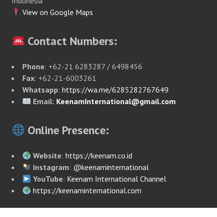
Indonesia
View on Google Maps
Contact Numbers:
Phone
: +62-21 6283287 / 6498456
Fax
: +62-21-6003261
Whatsapp
:
https://wa.me/6285282767649
Email:
KeenamInternational@gmail.com
Online Presence:
Website
:
https://keenam.co.id
Instagram
:
@keenaminternational
YouTube
:
Keenam International Channel
https://keenaminternational.com