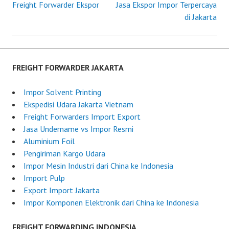
Freight Forwarder Ekspor
e
e
Jasa Ekspor Impor Terpercaya
Post
d
i
di Jakarta
o
g
navigation
n
h
J
t
u
F
FREIGHT FORWARDER JAKARTA
n
o
e
r
Impor Solvent Printing
1
w
Ekspedisi Udara Jakarta Vietnam
2
a
Freight Forwarders Import Export
,
r
Jasa Undername vs Impor Resmi
2
d
Aluminium Foil
0
e
Pengiriman Kargo Udara
2
r
Impor Mesin Industri dari China ke Indonesia
5
I
Import Pulp
n
Export Import Jakarta
d
Impor Komponen Elektronik dari China ke Indonesia
o
n
FREIGHT FORWARDING INDONESIA