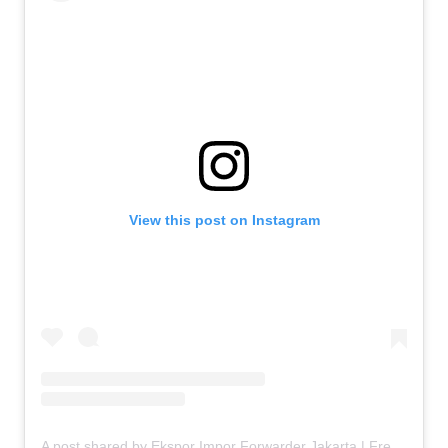
View this post on Instagram
A post shared by Ekspor Impor Forwarder Jakarta | Freight Forwarding Indonesia (@keenamid)