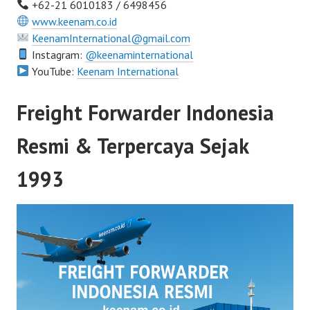
+62-21 6010183 / 6498456
www.keenam.co.id
KeenamInternational@gmail.com
Instagram:
@keenaminternational
YouTube:
Keenam International
Freight Forwarder Indonesia
Resmi & Terpercaya Sejak
1993