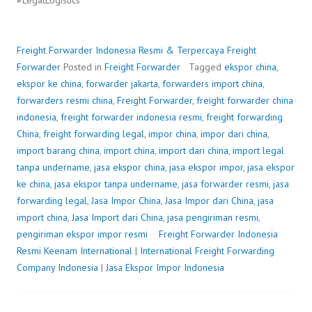
#LegalLogistics
Freight Forwarder Indonesia Resmi & Terpercaya
Freight
Forwarder
Posted in
Freight Forwarder
Tagged
ekspor china
,
ekspor ke china
,
forwarder jakarta
,
forwarders import china
,
forwarders resmi china
,
Freight Forwarder
,
freight forwarder china
indonesia
,
freight forwarder indonesia resmi
,
freight forwarding
China
,
freight forwarding legal
,
impor china
,
impor dari china
,
import barang china
,
import china
,
import dari china
,
import legal
tanpa undername
,
jasa ekspor china
,
jasa ekspor impor
,
jasa ekspor
ke china
,
jasa ekspor tanpa undername
,
jasa forwarder resmi
,
jasa
forwarding legal
,
Jasa Impor China
,
Jasa Impor dari China
,
jasa
import china
,
Jasa Import dari China
,
jasa pengiriman resmi
,
pengiriman ekspor impor resmi
Freight Forwarder Indonesia
Resmi
P
b
Keenam International
|
International Freight Forwarding
Company Indonesia
o
y
|
Jasa Ekspor Impor Indonesia
s
F
t
r