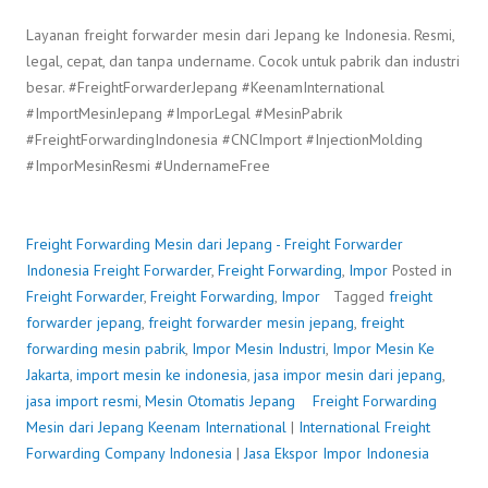
Layanan freight forwarder mesin dari Jepang ke Indonesia. Resmi,
legal, cepat, dan tanpa undername. Cocok untuk pabrik dan industri
besar. #FreightForwarderJepang #KeenamInternational
#ImportMesinJepang #ImporLegal #MesinPabrik
#FreightForwardingIndonesia #CNCImport #InjectionMolding
#ImporMesinResmi #UndernameFree
Freight Forwarding Mesin dari Jepang - Freight Forwarder
Indonesia
Freight Forwarder
,
Freight Forwarding
,
Impor
Posted in
Freight Forwarder
,
Freight Forwarding
,
Impor
Tagged
freight
forwarder jepang
,
freight forwarder mesin jepang
,
freight
forwarding mesin pabrik
,
Impor Mesin Industri
,
Impor Mesin Ke
Jakarta
,
import mesin ke indonesia
,
jasa impor mesin dari jepang
,
jasa import resmi
,
Mesin Otomatis Jepang
Freight Forwarding
Mesin dari Jepang
P
b
Keenam International
|
International Freight
Forwarding Company Indonesia
o
y
|
Jasa Ekspor Impor Indonesia
s
F