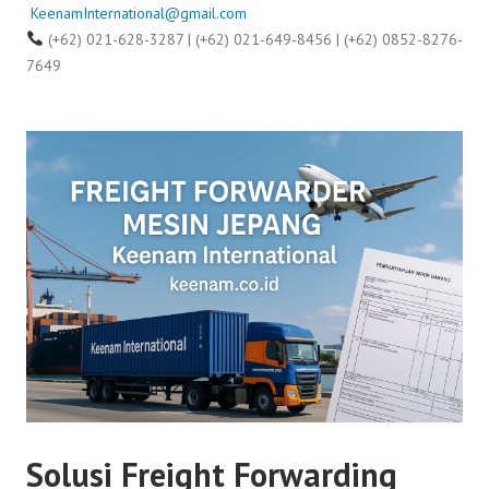
KeenamInternational@gmail.com
(+62) 021-628-3287 | (+62) 021-649-8456 | (+62) 0852-8276-
7649
Solusi Freight Forwarding