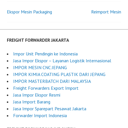
t
r
Ekspor Mesin Packaging
e
e
Reimport Mesin
Post
d
i
o
g
navigation
n
h
J
t
FREIGHT FORWARDER JAKARTA
u
F
n
o
Impor Unit Pendingin ke Indonesia
e
r
Jasa Impor Ekspor – Layanan Logistik Internasional
2
w
IMPOR MESIN CNC JEPANG
4
a
IMPOR KIMIA COATING PLASTIK DARI JEPANG
,
r
IMPOR MASTERBATCH DARI MALAYSIA
2
d
Freight Forwarders Export Import
0
e
Jasa Impor Ekspor Resmi
2
r
Jasa Import Barang
5
I
Jasa Impor Sparepart Pesawat Jakarta
n
Forwarder Import Indonesia
d