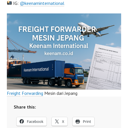
IG:
@keenaminternational
Freight
Forwarding
Mesin dari Jepang
Share this:
Facebook
X
Print