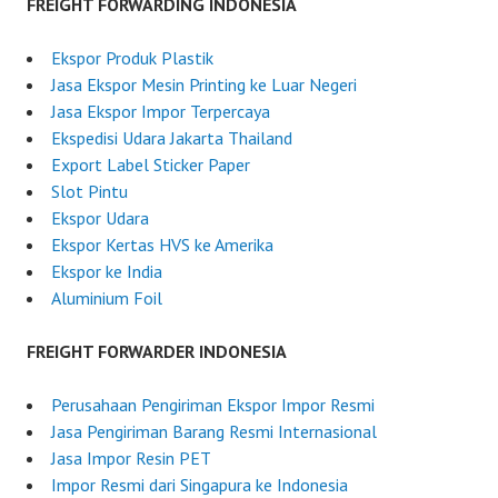
o
FREIGHT FORWARDING INDONESIA
n
e
Ekspor Produk Plastik
s
Jasa Ekspor Mesin Printing ke Luar Negeri
i
Jasa Ekspor Impor Terpercaya
a
Ekspedisi Udara Jakarta Thailand
Export Label Sticker Paper
Slot Pintu
Ekspor Udara
Ekspor Kertas HVS ke Amerika
Ekspor ke India
Aluminium Foil
FREIGHT FORWARDER INDONESIA
Perusahaan Pengiriman Ekspor Impor Resmi
Jasa Pengiriman Barang Resmi Internasional
Jasa Impor Resin PET
Impor Resmi dari Singapura ke Indonesia