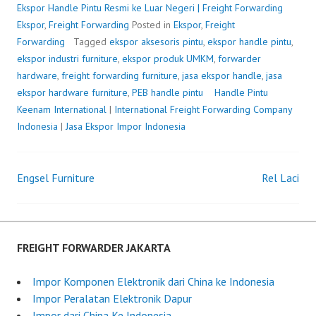
Ekspor Handle Pintu Resmi ke Luar Negeri | Freight Forwarding
Ekspor
,
Freight Forwarding
Posted in
Ekspor
,
Freight
Forwarding
Tagged
ekspor aksesoris pintu
,
ekspor handle pintu
,
ekspor industri furniture
,
ekspor produk UMKM
,
forwarder
hardware
,
freight forwarding furniture
,
jasa ekspor handle
,
jasa
ekspor hardware furniture
,
PEB handle pintu
Handle Pintu
P
b
Keenam International
|
International Freight Forwarding Company
o
y
Indonesia
|
Jasa Ekspor Impor Indonesia
s
F
t
r
e
e
Engsel Furniture
Rel Laci
d
i
Post
o
g
n
h
navigation
J
t
u
F
FREIGHT FORWARDER JAKARTA
n
o
e
r
Impor Komponen Elektronik dari China ke Indonesia
2
w
Impor Peralatan Elektronik Dapur
8
a
Impor dari China Ke Indonesia