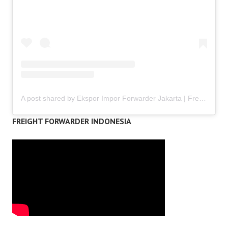
A post shared by Ekspor Impor Forwarder Jakarta | Freight Forwarding Indonesia (@keenamid)
FREIGHT FORWARDER INDONESIA