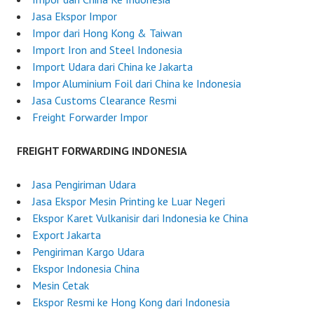
,
r
Jasa Ekspor Impor
2
d
Impor dari Hong Kong & Taiwan
0
e
Import Iron and Steel Indonesia
2
r
Import Udara dari China ke Jakarta
5
I
Impor Aluminium Foil dari China ke Indonesia
n
Jasa Customs Clearance Resmi
d
Freight Forwarder Impor
o
n
FREIGHT FORWARDING INDONESIA
e
s
Jasa Pengiriman Udara
i
Jasa Ekspor Mesin Printing ke Luar Negeri
a
Ekspor Karet Vulkanisir dari Indonesia ke China
Export Jakarta
Pengiriman Kargo Udara
Ekspor Indonesia China
Mesin Cetak
Ekspor Resmi ke Hong Kong dari Indonesia