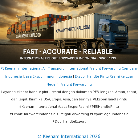
Pt Keenam International Air Transport
|
International Freight Forwarding Company
Indonesia
|
Jasa Ekspor Impor Indonesia
|
Ekspor Handle Pintu Resmi ke Luar
Negeri | Freight Forwarding
Layanan ekspor handle pintu resmi dengan dokumen PEB lengkap. Aman, cepat,
dan legal. Kirim ke USA, Eropa, Asia, dan lainnya. #EksporHandlePintu
#KeenamInternational #JasaEksporResmi #PEBHandlePintu
#ExportHardwareIndonesia #FreightForwarding #ExportLegalIndonesia
#DoorHandleExport
© Keenam International 2026