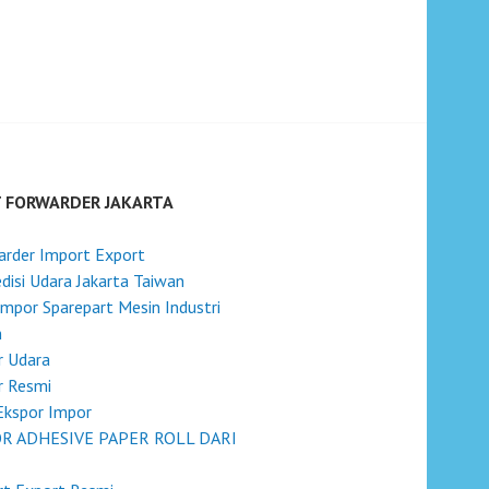
T FORWARDER JAKARTA
rder Import Export
disi Udara Jakarta Taiwan
Impor Sparepart Mesin Industri
n
r Udara
r Resmi
Ekspor Impor
R ADHESIVE PAPER ROLL DARI