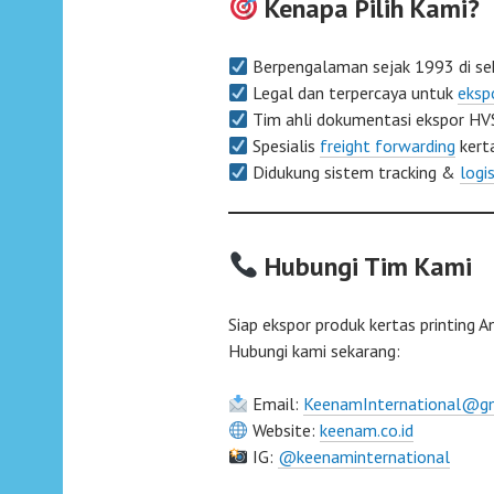
Kenapa Pilih Kami?
Berpengalaman sejak 1993 di sekt
Legal dan terpercaya untuk
eksp
Tim ahli dokumentasi ekspor HVS,
Spesialis
freight forwarding
kerta
Didukung sistem tracking &
logi
Hubungi Tim Kami
Siap ekspor produk kertas printing A
Hubungi kami sekarang:
Email:
KeenamInternational@g
Website:
keenam.co.id
IG:
@keenaminternational