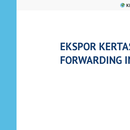
Skip
K
to
content
EKSPOR KERTAS
FORWARDING I