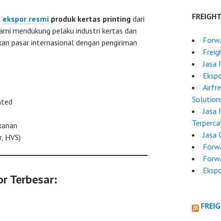
FREIGH
a
ekspor resmi
produk kertas printing
dari
Kami mendukung pelaku industri kertas dan
Forwa
an pasar internasional dengan pengiriman
Freig
Jasa 
Ekspo
Airfr
Solution
ated
Jasa 
Terperca
kanan
Jasa 
r, HVS)
Forw
Forw
Ekspo
r Terbesar:
FREI