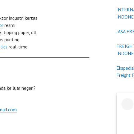
INTERN
INDONE
or industri kertas
or
resmi
JASA F
 tipping paper, dll
s printing
FREIGH
stics
real-time
INDONE
Ekspedis
Freight 
nda ke luar negeri?
mail.com