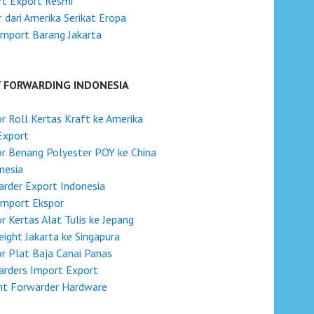
rt Export Resmi
 dari Amerika Serikat Eropa
Import Barang Jakarta
T FORWARDING INDONESIA
r Roll Kertas Kraft ke Amerika
Export
r Benang Polyester POY ke China
onesia
rder Export Indonesia
Import Ekspor
r Kertas Alat Tulis ke Jepang
reight Jakarta ke Singapura
r Plat Baja Canai Panas
rders Import Export
ht Forwarder Hardware