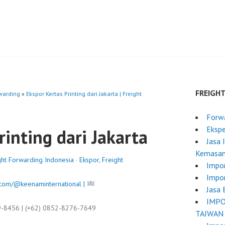
FREIGH
rwarding
»
Ekspor Kertas Printing dari Jakarta | Freight
Forwa
Ekspe
rinting dari Jakarta
Jasa 
Kemasa
eight Forwarding Indonesia
·
Ekspor
,
Freight
Impo
Impo
com/@keenaminternational |
Jasa 
IMPO
9-8456 | (+62) 0852-8276-7649
TAIWAN