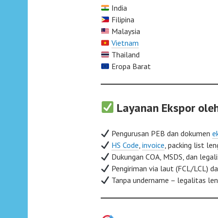
India
Filipina
Malaysia
Vietnam
Thailand
Eropa Barat
Layanan Ekspor oleh
Pengurusan PEB dan dokumen
e
HS Code
,
invoice
, packing list le
Dukungan COA, MSDS, dan legal
Pengiriman via laut (FCL/LCL) d
Tanpa undername – legalitas le