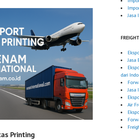
Impo
Impor
Jasa 
FREIGH
Ekspo
Jasa 
Ekspo
dari Ind
Forwa
Jasa 
Ekspo
Air F
Ekspo
Forwa
Freig
as Printing