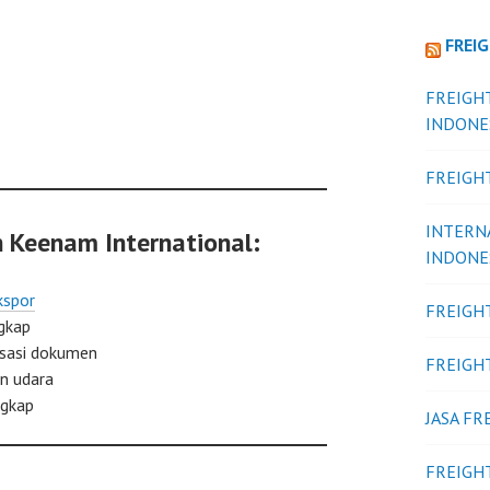
FREI
FREIGH
INDONE
FREIGH
INTERN
 Keenam International:
INDONE
kspor
FREIGH
ngkap
isasi dokumen
FREIGH
an udara
ngkap
JASA F
FREIGH