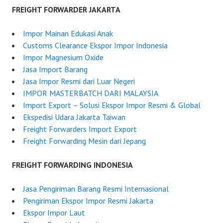
n
o
FREIGHT FORWARDER JAKARTA
e
r
2
w
Impor Mainan Edukasi Anak
9
a
Customs Clearance Ekspor Impor Indonesia
,
r
Impor Magnesium Oxide
2
d
Jasa Import Barang
0
e
Jasa Impor Resmi dari Luar Negeri
2
r
IMPOR MASTERBATCH DARI MALAYSIA
5
I
Import Export – Solusi Ekspor Impor Resmi & Global
n
Ekspedisi Udara Jakarta Taiwan
d
Freight Forwarders Import Export
o
Freight Forwarding Mesin dari Jepang
n
e
FREIGHT FORWARDING INDONESIA
s
i
Jasa Pengiriman Barang Resmi Internasional
a
Pengiriman Ekspor Impor Resmi Jakarta
Ekspor Impor Laut