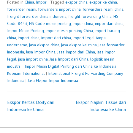
Posted in
China
,
Impor
Tagged
ekspor china
,
ekspor ke china
,
forwarder resmi
,
forwarders import china
,
forwarders resmi china
,
freight forwarder china indonesia
,
freight forwarding China
,
HS
Code 8443
,
HS Code mesin printing
,
impor china
,
impor dari china
,
Impor Mesin Printing
,
impor mesin printing China
,
import barang
china
,
import china
,
import dari china
,
import legal tanpa
undername
,
jasa ekspor china
,
jasa ekspor ke china
,
jasa forwarder
indonesia
,
Jasa Impor China
,
Jasa Impor dari China
,
jasa impor
legal
,
jasa import china
,
Jasa Import dari China
,
logistik mesin
industri
Impor Mesin Digital Printing dari China ke Indonesia
P
b
Keenam International
|
International Freight Forwarding Company
o
y
Indonesia
|
Jasa Ekspor Impor Indonesia
s
F
t
r
e
e
Ekspor Kertas Doily dari
Ekspor Napkin Tissue dari
d
i
Post
Indonesia ke China
Indonesia ke China
o
g
n
h
navigation
J
t
u
F