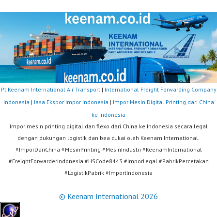
Pt Keenam International Air Transport
|
International Freight Forwarding Company
Indonesia
|
Jasa Ekspor Impor Indonesia
|
Impor Mesin Digital Printing dari China
ke Indonesia
Impor mesin printing digital dan flexo dari China ke Indonesia secara legal
dengan dukungan logistik dan bea cukai oleh Keenam International.
#ImporDariChina #MesinPrinting #MesinIndustri #KeenamInternational
#FreightForwarderIndonesia #HSCode8443 #ImporLegal #PabrikPercetakan
#LogistikPabrik #ImportIndonesia
© Keenam International 2026