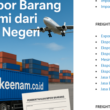
Impor
Impor
FREIGH
Expor
Eksp
Ekspo
Ekspo
Mesin
Ekspo
Ekspo
Jasa 
Jasa 
Jasa 
FREIGH