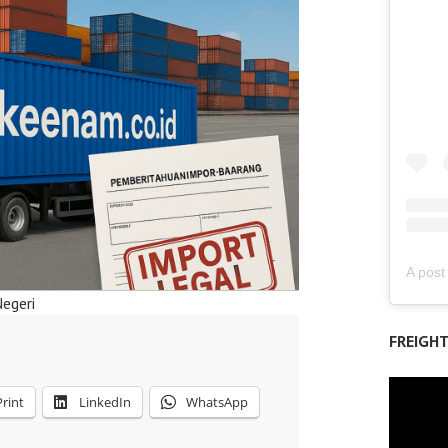
egeri
FREIGH
Print
LinkedIn
WhatsApp