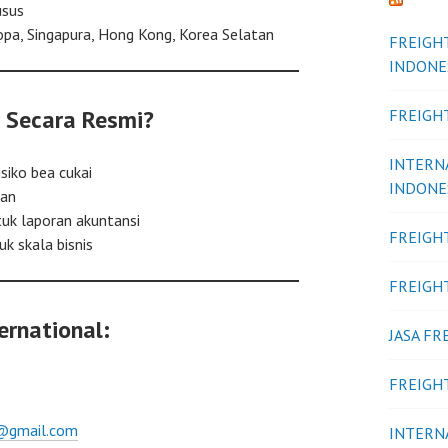
usus
ropa, Singapura, Hong Kong, Korea Selatan
FREIGH
INDONE
 Secara Resmi?
FREIGH
INTERN
siko bea cukai
INDONE
han
tuk laporan akuntansi
FREIGH
uk skala bisnis
FREIGH
rnational:
JASA F
FREIGH
@gmail.com
INTERN