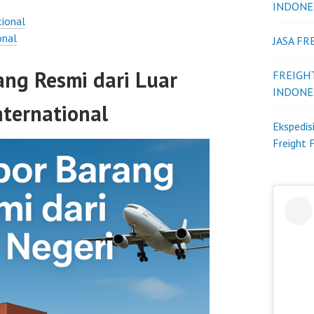
INDONE
ional
onal
JASA F
ang Resmi dari Luar
FREIGH
INDONE
nternational
Ekspedis
Freight 