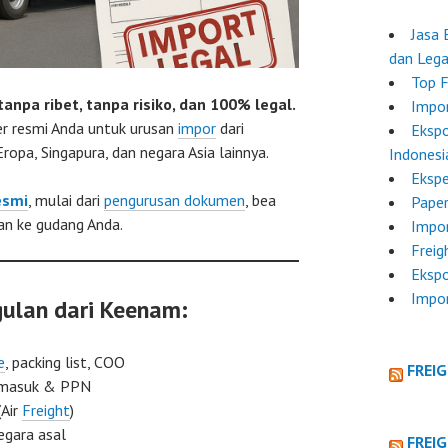
Jasa 
dan Lega
Top F
tanpa ribet, tanpa risiko, dan 100% legal.
Impor
r resmi Anda untuk urusan
impor
dari
Ekspo
Eropa, Singapura, dan negara Asia lainnya.
Indonesi
Ekspe
esmi
, mulai dari
pengurusan dokumen
, bea
Paper
ran ke gudang Anda.
Impor
Freig
Ekspo
Impo
ulan dari Keenam:
e
, packing list, COO
FREI
a masuk & PPN
(Air
Freight
)
egara asal
FREI