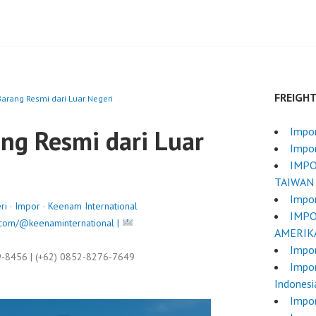
FREIGH
Barang Resmi dari Luar Negeri
ng Resmi dari Luar
Impo
Impor
IMPO
TAIWAN
Impor
ri
·
Impor
·
Keenam International
IMPO
com/@keenaminternational |
AMERIK
Impo
9-8456 | (+62) 0852-8276-7649
Impor
Indonesi
Impor