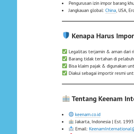
Pengurusan izin impor barang kh
Jangkauan global:
China
, USA, E
Kenapa Harus Impor
Legalitas terjamin & aman dari ri
Barang tidak tertahan di pelabu
Bisa klaim pajak & digunakan un
Diakui sebagai importir resmi unt
Tentang Keenam Inte
keenam.co.id
Jakarta, Indonesia | Est. 1993
Email:
KeenamInternational