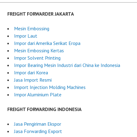
u
F
l
o
FREIGHT FORWARDER JAKARTA
y
r
1
w
Mesin Embossing
0
a
Impor Laut
,
r
Impor dari Amerika Serikat Eropa
2
d
Mesin Embossing Kertas
0
e
Impor Solvent Printing
2
r
Impor Bearing Mesin Industri dari China ke Indonesia
5
I
Impor dari Korea
n
Jasa Import Resmi
d
Import Injection Molding Machines
o
Impor Aluminium Plate
n
e
FREIGHT FORWARDING INDONESIA
s
i
Jasa Pengiriman Ekspor
a
Jasa Forwarding Export