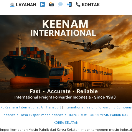
LAYANAN
KONTAK
Pt Keenam International Air Transport
|
International Freight Forwarding Company
Indonesia
|
Jasa Ekspor Impor Indonesia
|
IMPOR KOMPONEN MESIN PABRIK DARI
KOREA SELATAN
Impor Komponen Mesin Pabrik dari Korea Selatan Impor komponen mesin industri