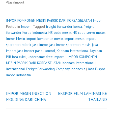
#JasaImport
IMPOR KOMPONEN MESIN PABRIK DARI KOREA SELATAN
Impor
Posted in
Impor
Tagged
freight forwarder korea
,
freight
forwarder Korea Indonesia
,
HS code mesin
,
HS code servo motor
,
Impor Mesin
,
import komponen mesin
,
import mesin
,
import
sparepart pabrik
,
jasa impor
,
jasa impor sparepart mesin
,
jasa
import
,
jasa import panel kontrol
,
Keenam International
,
layanan
PIB bea cukai
,
undername-free import
IMPOR KOMPONEN
MESIN PABRIK DARI KOREA SELATAN
P
b
Keenam International
|
International Freight Forwarding Company Indonesia
o
y
|
Jasa Ekspor
Impor Indonesia
s
F
t
r
e
e
IMPOR MESIN INJECTION
EKSPOR FILM LAMINASI KE
d
i
Post
MOLDING DARI CHINA
o
g
THAILAND
n
h
navigation
J
t