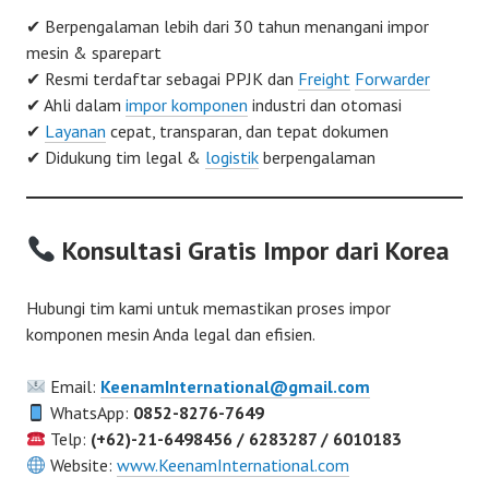
✔ Berpengalaman lebih dari 30 tahun menangani impor
mesin & sparepart
✔ Resmi terdaftar sebagai PPJK dan
Freight
Forwarder
✔ Ahli dalam
impor komponen
industri dan otomasi
✔
Layanan
cepat, transparan, dan tepat dokumen
✔ Didukung tim legal &
logistik
berpengalaman
Konsultasi Gratis Impor dari Korea
Hubungi tim kami untuk memastikan proses impor
komponen mesin Anda legal dan efisien.
Email:
KeenamInternational@gmail.com
WhatsApp:
0852-8276-7649
Telp:
(+62)-21-6498456 / 6283287 / 6010183
Website:
www.KeenamInternational.com