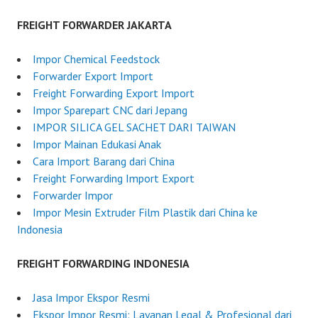
u
F
g
o
FREIGHT FORWARDER JAKARTA
u
r
s
w
Impor Chemical Feedstock
t
a
Forwarder Export Import
1
r
Freight Forwarding Export Import
,
d
Impor Sparepart CNC dari Jepang
2
e
IMPOR SILICA GEL SACHET DARI TAIWAN
0
r
Impor Mainan Edukasi Anak
2
I
Cara Import Barang dari China
5
n
Freight Forwarding Import Export
d
Forwarder Impor
o
Impor Mesin Extruder Film Plastik dari China ke
n
Indonesia
e
s
FREIGHT FORWARDING INDONESIA
i
a
Jasa Impor Ekspor Resmi
Ekspor Impor Resmi: Layanan Legal & Profesional dari