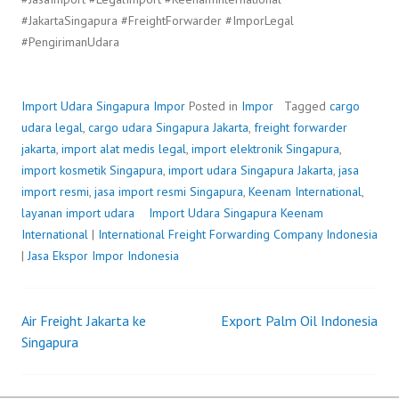
#JakartaSingapura #FreightForwarder #ImporLegal
#PengirimanUdara
Import Udara Singapura
Impor
Posted in
Impor
Tagged
cargo
udara legal
,
cargo udara Singapura Jakarta
,
freight forwarder
jakarta
,
import alat medis legal
,
import elektronik Singapura
,
import kosmetik Singapura
,
import udara Singapura Jakarta
,
jasa
import resmi
,
jasa import resmi Singapura
,
Keenam International
,
layanan import udara
Import Udara Singapura
P
b
Keenam
International
|
International Freight Forwarding Company Indonesia
o
y
|
Jasa Ekspor Impor Indonesia
s
F
t
r
e
e
Air Freight Jakarta ke
Export Palm Oil Indonesia
d
i
Post
Singapura
o
g
n
h
navigation
A
t