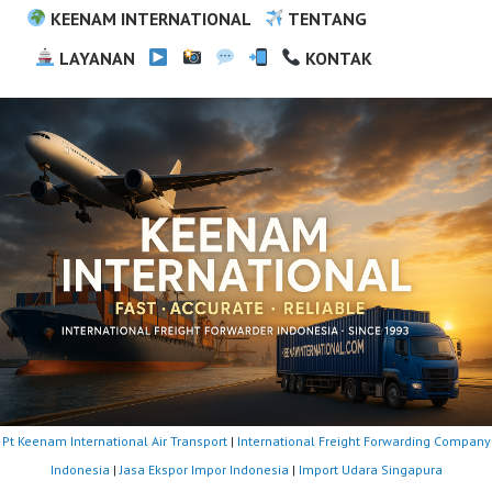
KEENAM INTERNATIONAL
TENTANG
LAYANAN
KONTAK
Pt Keenam International Air Transport
|
International Freight Forwarding Company
Indonesia
|
Jasa Ekspor Impor Indonesia
|
Import Udara Singapura