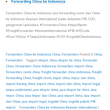
Forwarding China ke Indonesia
Forwarders China ke Indonesia Jasa forwarding resmi dari China
ke Indonesia. Keenam International bantu dokumen PIB, COO,
pengiriman laut/udara. #ForwardersChina #ImporResmi
#FreightForwarder #KeenamInternational #PIB #HSCode
#DoorToDoor #TanpaUndername #COO #LogistikChinaIndonesia
Forwarders China ke Indonesia
China
,
Forwarders
Posted in
China
,
Forwarders
Tagged
ekspor china
,
ekspor ke china
,
forwarder
China
,
forwarders China Indonesia
,
forwarders import china
,
forwarders resmi china
,
freight forwarder china indonesia
,
freight
forwarding China
,
freight resmi
,
impor china
,
impor dari china
,
import barang china
,
import china
,
import dari china
,
import legal
tanpa undername
,
jasa ekspor china
,
jasa ekspor ke china
,
Jasa
Impor China
,
Jasa Impor dari China
,
jasa import china
,
Jasa Import
dari China
,
jasa import legal
,
logistik China
,
logistik pabrik
,
PIB
import
Forwarders China ke Indonesia
P
b
Keenam International
|