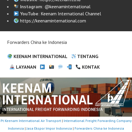
Instagram
:
@keenaminternational
YouTube
:
Keenam International Channel
https://keenaminternational.com
Forwarders China ke Indonesia
KEENAM INTERNATIONAL
TENTANG
LAYANAN
KONTAK
Pt Keenam International Air Transport
|
International Freight Forwarding Company
Indonesia
|
Jasa Ekspor Impor Indonesia
|
Forwarders China ke Indonesia