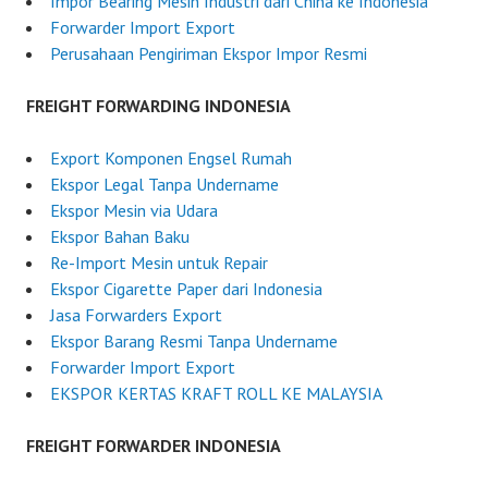
Impor Bearing Mesin Industri dari China ke Indonesia
d
Forwarder Import Export
o
Perusahaan Pengiriman Ekspor Impor Resmi
n
e
FREIGHT FORWARDING INDONESIA
s
i
Export Komponen Engsel Rumah
a
Ekspor Legal Tanpa Undername
Ekspor Mesin via Udara
Ekspor Bahan Baku
Re-Import Mesin untuk Repair
Ekspor Cigarette Paper dari Indonesia
Jasa Forwarders Export
Ekspor Barang Resmi Tanpa Undername
Forwarder Import Export
EKSPOR KERTAS KRAFT ROLL KE MALAYSIA
FREIGHT FORWARDER INDONESIA