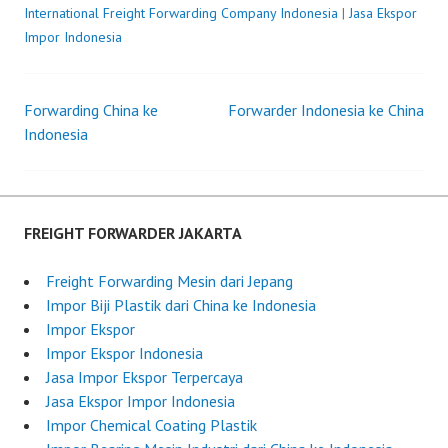
International Freight Forwarding Company Indonesia
o
y
|
Jasa Ekspor
Impor Indonesia
s
F
t
r
e
e
Forwarding China ke
Forwarder Indonesia ke China
d
i
Post
Indonesia
o
g
n
h
navigation
J
t
u
F
n
o
FREIGHT FORWARDER JAKARTA
e
r
3
w
Freight Forwarding Mesin dari Jepang
0
a
Impor Biji Plastik dari China ke Indonesia
,
r
Impor Ekspor
2
d
Impor Ekspor Indonesia
0
e
Jasa Impor Ekspor Terpercaya
2
r
Jasa Ekspor Impor Indonesia
5
I
Impor Chemical Coating Plastik
n