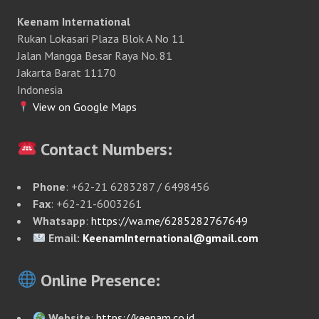
Keenam International
Rukan Lokasari Plaza Blok A No 11
Jalan Mangga Besar Raya No. 81
Jakarta Barat 11170
Indonesia
View on Google Maps
Contact Numbers:
Phone
: +62-21 6283287 / 6498456
Fax
: +62-21-6003261
Whatsapp
:
https://wa.me/6285282767649
Email:
KeenamInternational@gmail.com
Online Presence:
Website
:
https://keenam.co.id