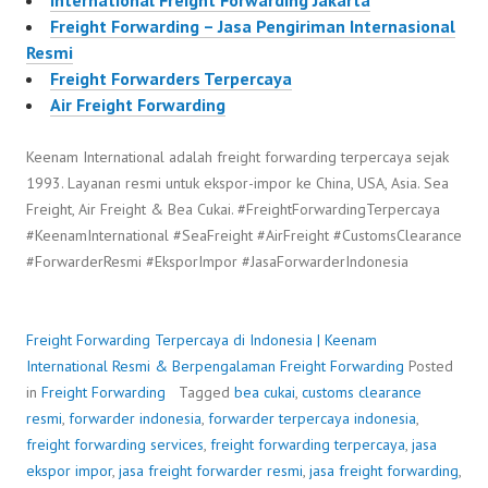
International Freight Forwarding Jakarta
Freight Forwarding – Jasa Pengiriman Internasional
Resmi
Freight Forwarders Terpercaya
Air Freight Forwarding
Keenam International adalah freight forwarding terpercaya sejak
1993. Layanan resmi untuk ekspor-impor ke China, USA, Asia. Sea
Freight, Air Freight & Bea Cukai. #FreightForwardingTerpercaya
#KeenamInternational #SeaFreight #AirFreight #CustomsClearance
#ForwarderResmi #EksporImpor #JasaForwarderIndonesia
Freight Forwarding Terpercaya di Indonesia | Keenam
International Resmi & Berpengalaman
Freight Forwarding
Posted
in
Freight Forwarding
Tagged
bea cukai
,
customs clearance
resmi
,
forwarder indonesia
,
forwarder terpercaya indonesia
,
freight forwarding services
,
freight forwarding terpercaya
,
jasa
ekspor impor
,
jasa freight forwarder resmi
,
jasa freight forwarding
,