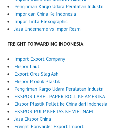
I
Pengiriman Kargo Udara Peralatan Industri
n
Impor dari China Ke Indonesia
d
Impor Tinta Flexographic
o
Jasa Undername vs Impor Resmi
n
e
FREIGHT FORWARDING INDONESIA
s
i
Import Export Company
a
Ekspor Laut
Export Ores Slag Ash
Ekspor Produk Plastik
Pengiriman Kargo Udara Peralatan Industri
EKSPOR LABEL PAPER ROLL KE AMERIKA
Ekspor Plastik Pellet ke China dari Indonesia
EKSPOR PULP KERTAS KE VIETNAM
Jasa Ekspor China
Freight Forwarder Export Import