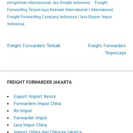
pengiriman internasional
,
sea freight indonesia
Freight
Forwarding Terpercaya
P
b
Keenam International
|
International
Freight Forwarding Company Indonesia
o
y
|
Jasa Ekspor Impor
Indonesia
s
F
t
r
e
e
Freight Forwarders Terbaik
d
i
Freight Forwarders
Post
o
g
Terpercaya
n
h
navigation
J
t
u
F
n
o
FREIGHT FORWARDER JAKARTA
e
r
2
w
Export Import Resmi
,
a
Forwarders Impor China
2
r
Re‑Impor
0
d
Forwarder Impor
2
e
Jasa Impor China
5
r
Import Udara dari China ke Jakarta