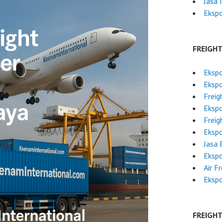
Jasa 
Ekspo
FREIGH
Ekspo
Eksp
Freig
Ekspo
Freig
Eksp
Jasa 
Ekspo
Air F
Ekspo
FREIGH