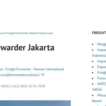
FREIGH
Jasa Freight Forwarder Jakarta Terpercaya
rwarder Jakarta
Pengi
Impor
Indonesi
Impor
Expo
ya
·
Freight Forwarder
·
Keenam International
Freig
com/@keenaminternational |
Forw
IMPO
9-8456 | (+62) 0852-8276-7649
INDIA
Perus
Resmi