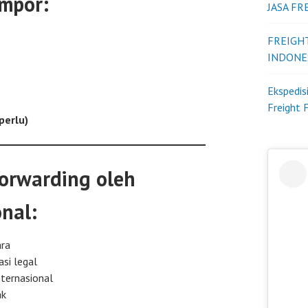
mpor:
JASA F
FREIGH
INDONE
Ekspedis
Freight 
 perlu)
orwarding oleh
nal:
ara
si legal
ternasional
ak