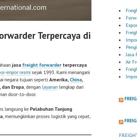
Freig
Forwa
Expor
orwarder Terpercaya di
Freig
Impor
Pengi
Jasa 
Air F
ahaan
jasa
freight forwarder
terpercaya
Freig
por
-
impor resmi
sejak 1993. Kami menangani
Impor
ai negara tujuan seperti
Amerika,
China
,
, dan Eropa
, dengan
layanan
lengkap dari
man door-to-door.
FREI
ses langsung ke
Pelabuhan Tanjung
ta
, memungkinkan proses logistik yang cepat,
FREI
FREIGH