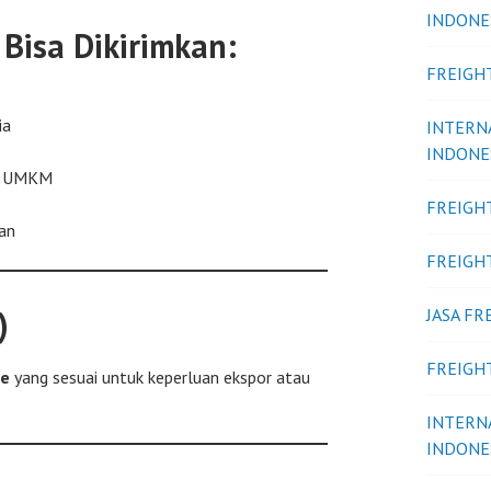
INDONE
 Bisa Dikirimkan:
FREIGH
ia
INTERN
INDONE
an UMKM
FREIGH
an
FREIGH
)
JASA F
FREIGH
de
yang sesuai untuk keperluan ekspor atau
INTERN
INDONE