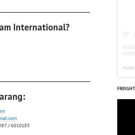
am International?
FREIGH
arang:
com
mail.com
287 / 6010183