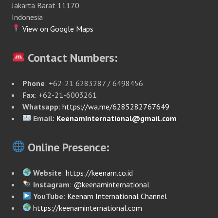
Jakarta Barat 11170
Indonesia
View on Google Maps
Contact Numbers:
Phone
: +62-21 6283287 / 6498456
Fax
: +62-21-6003261
Whatsapp
:
https://wa.me/6285282767649
Email:
KeenamInternational@gmail.com
Online Presence:
Website
:
https://keenam.co.id
Instagram
:
@keenaminternational
YouTube
:
Keenam International Channel
https://keenaminternational.com