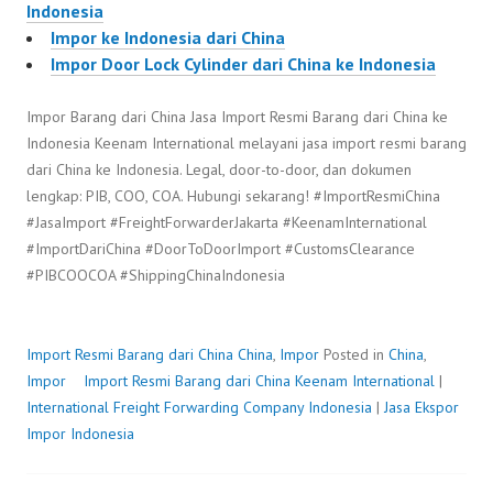
Indonesia
Impor ke Indonesia dari China
Impor Door Lock Cylinder dari China ke Indonesia
Impor Barang dari China Jasa Import Resmi Barang dari China ke
Indonesia Keenam International melayani jasa import resmi barang
dari China ke Indonesia. Legal, door-to-door, dan dokumen
lengkap: PIB, COO, COA. Hubungi sekarang! #ImportResmiChina
#JasaImport #FreightForwarderJakarta #KeenamInternational
#ImportDariChina #DoorToDoorImport #CustomsClearance
#PIBCOOCOA #ShippingChinaIndonesia
Import Resmi Barang dari China
China
,
Impor
Posted in
China
,
Impor
Import Resmi Barang dari China
P
b
Keenam International
|
International Freight Forwarding Company Indonesia
o
y
|
Jasa Ekspor
Impor Indonesia
s
F
t
r
e
e