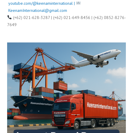
youtube.com/@keenaminternational |
KeenamInternational@gmail.com
(+62) 021-628-3287 | (+62) 021-649-8456 | (+62) 0852-8276-
7649