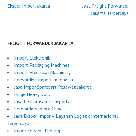
Ekspor Impor Jakarta
d
i
Jasa Freight Forwarder
Post
o
g
Jakarta Terpercaya
n
h
navigation
J
t
u
F
l
o
FREIGHT FORWARDER JAKARTA
y
r
1
w
Import Elektronik
8
a
Import Packaging Machines
,
r
Import Electrical Machinery
2
d
Forwarding Import Indonesia
0
e
Jasa Impor Sparepart Pesawat Jakarta
2
r
Hinge Heavy Duty
5
I
Jasa Pengurusan Transportasi
n
Forwarders Impor China
d
Jasa Ekspor Impor – Layanan Logistik Internasional
o
Terpercaya
n
Impor Solvent Printing