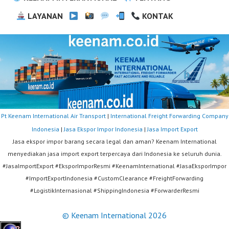
LAYANAN
KONTAK
Pt Keenam International Air Transport
|
International Freight Forwarding Company
Indonesia
|
Jasa Ekspor Impor Indonesia
|
Jasa Import Export
Jasa ekspor impor barang secara legal dan aman? Keenam International
menyediakan jasa import export terpercaya dari Indonesia ke seluruh dunia.
#JasaImportExport #EksporImporResmi #KeenamInternational #JasaEksporImpor
#ImportExportIndonesia #CustomClearance #FreightForwarding
#LogistikInternasional #ShippingIndonesia #ForwarderResmi
© Keenam International 2026