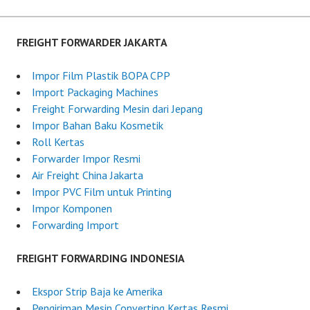
o
g
navigation
n
h
J
t
FREIGHT FORWARDER JAKARTA
u
F
n
o
Impor Film Plastik BOPA CPP
e
r
Import Packaging Machines
7
w
Freight Forwarding Mesin dari Jepang
,
a
Impor Bahan Baku Kosmetik
2
r
Roll Kertas
0
d
Forwarder Impor Resmi
2
e
Air Freight China Jakarta
5
r
Impor PVC Film untuk Printing
I
Impor Komponen
n
Forwarding Import
d
o
FREIGHT FORWARDING INDONESIA
n
e
Ekspor Strip Baja ke Amerika
s
Pengiriman Mesin Converting Kertas Resmi