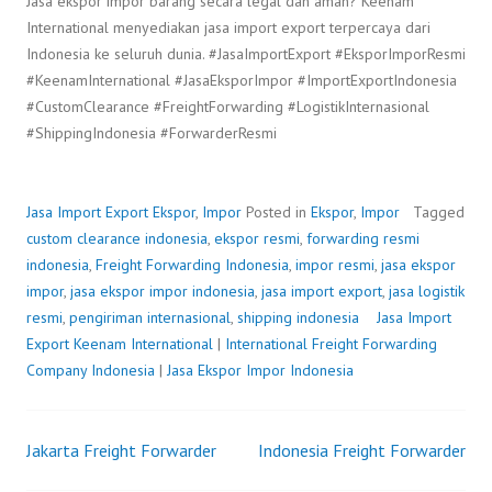
Jasa ekspor impor barang secara legal dan aman? Keenam
International menyediakan jasa import export terpercaya dari
Indonesia ke seluruh dunia. #JasaImportExport #EksporImporResmi
#KeenamInternational #JasaEksporImpor #ImportExportIndonesia
#CustomClearance #FreightForwarding #LogistikInternasional
#ShippingIndonesia #ForwarderResmi
Jasa Import Export
Ekspor
,
Impor
Posted in
Ekspor
,
Impor
Tagged
custom clearance indonesia
,
ekspor resmi
,
forwarding resmi
indonesia
,
Freight Forwarding Indonesia
,
impor resmi
,
jasa ekspor
impor
,
jasa ekspor impor indonesia
,
jasa import export
,
jasa logistik
resmi
,
pengiriman internasional
,
shipping indonesia
Jasa Import
Export
P
b
Keenam International
|
International Freight Forwarding
Company Indonesia
o
y
|
Jasa Ekspor Impor Indonesia
s
F
t
r
Jakarta Freight Forwarder
e
e
Indonesia Freight Forwarder
Post
d
i