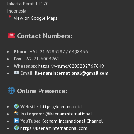
Jakarta Barat 11170
Indonesia
View on Google Maps
Contact Numbers:
Phone
: +62-21 6283287 / 6498456
Fax
: +62-21-6003261
Whatsapp
:
https://wa.me/6285282767649
Email:
KeenamInternational@gmail.com
Online Presence:
Website
:
https://keenam.co.id
Instagram
:
@keenaminternational
YouTube
:
Keenam International Channel
https://keenaminternational.com