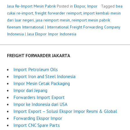
Jasa Re-Import Mesin Pabrik
Posted in
Ekspor
,
Impor
Tagged
bea
cukai re-import
,
freight forwarder reimport
,
import kembali mesin
dari luar negeri
,
jasa reimport mesin
,
reimport mesin pabrik
P
Keenam International
|
International Freight Forwarding Company
o
Indonesia
|
Jasa Ekspor Impor Indonesia
s
t
e
d
FREIGHT FORWARDER JAKARTA
o
n
Import Petroleum Oils
J
Import Iron and Steel Indonesia
u
Impor Mesin Cetak Packaging
n
Impor dari Jepang
e
Forwarders Import Export
2
Impor ke Indonesia dari USA
3
Import Export – Solusi Ekspor Impor Resmi & Global
,
Forwarding Ekspor Impor
2
Import CNC Spare Parts