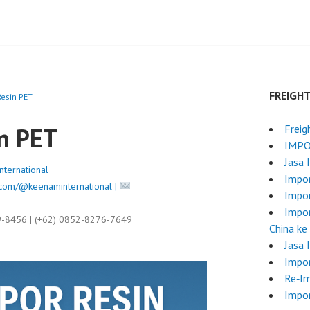
FREIGH
Resin PET
in PET
Freig
IMPO
Jasa 
nternational
Impor
com/@keenaminternational |
Impo
Impor
9-8456 | (+62) 0852-8276-7649
China ke
Jasa 
Impor
Re‑I
Impor