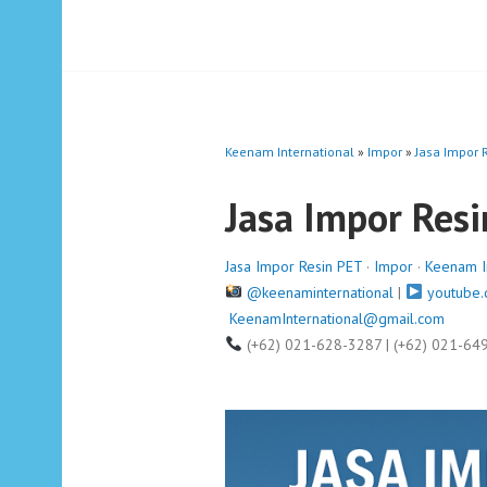
Keenam International
»
Impor
»
Jasa Impor 
Jasa Impor Res
Jasa Impor Resin PET
·
Impor
·
Keenam I
@keenaminternational
|
youtube.
KeenamInternational@gmail.com
(+62) 021-628-3287 | (+62) 021-64