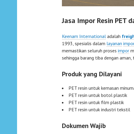
Jasa Impor Resin PET d
Keenam International
adalah
freig
1993, spesialis dalam
layanan
impo
memastikan seluruh proses
impor
me
sehingga barang tiba dengan aman, 
Produk yang Dilayani
PET resin untuk kemasan minum
PET resin untuk botol plastik
PET resin untuk film plastik
PET resin untuk industri tekstil
Dokumen Wajib