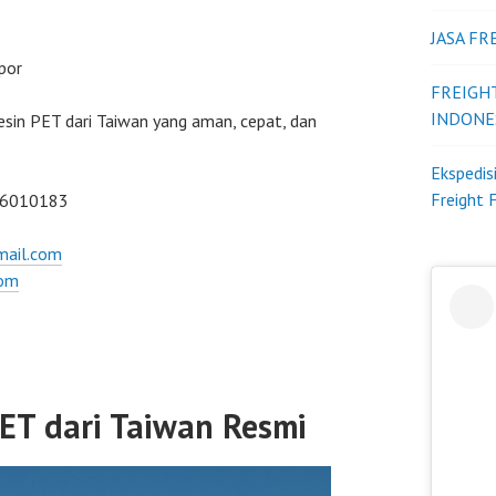
JASA F
por
FREIGH
INDONE
esin PET dari Taiwan yang aman, cepat, dan
Ekspedis
Freight 
 6010183
mail.com
com
PET dari Taiwan Resmi