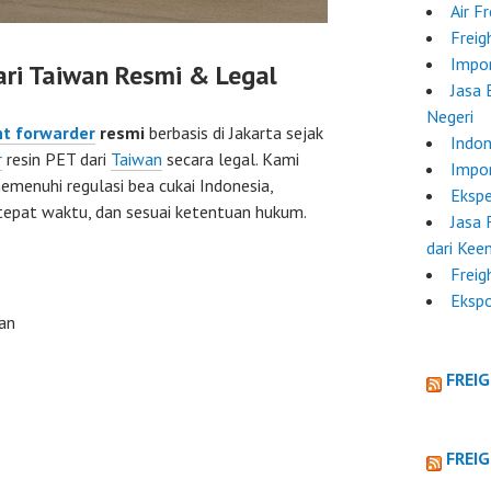
Air F
Freig
Impor
ari Taiwan Resmi & Legal
Jasa 
Negeri
ht forwarder
resmi
berbasis di Jakarta sejak
Indon
r
resin PET dari
Taiwan
secara legal. Kami
Impor
menuhi regulasi bea cukai Indonesia,
Ekspe
tepat waktu, dan sesuai ketentuan hukum.
Jasa 
dari Kee
Freig
Ekspo
an
FREI
FREI