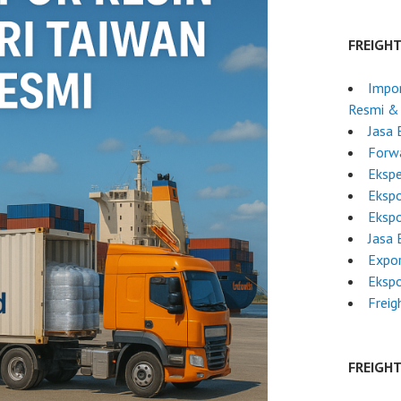
FREIGH
Impor
Resmi &
Jasa 
Forwa
Ekspe
Ekspo
Eksp
Jasa 
Expor
Ekspo
Freig
FREIGH