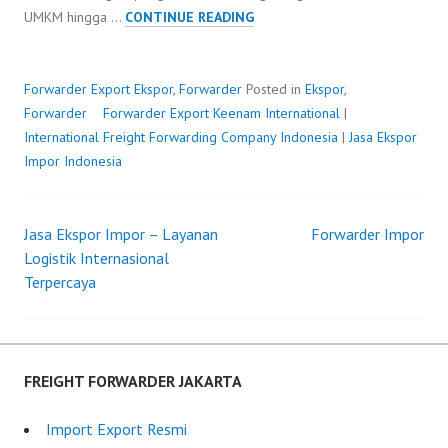
FORWARDER
UMKM hingga …
CONTINUE READING
EXPORT
Forwarder Export
Ekspor
,
Forwarder
Posted in
Ekspor
,
Forwarder
Forwarder Export
P
b
Keenam International
|
International Freight Forwarding Company Indonesia
o
y
|
Jasa Ekspor
Impor Indonesia
s
F
t
r
e
e
Jasa Ekspor Impor – Layanan
d
i
Forwarder Impor
Post
Logistik Internasional
o
g
Terpercaya
n
h
navigation
M
t
a
F
y
o
2
r
FREIGHT FORWARDER JAKARTA
8
w
,
a
Import Export Resmi