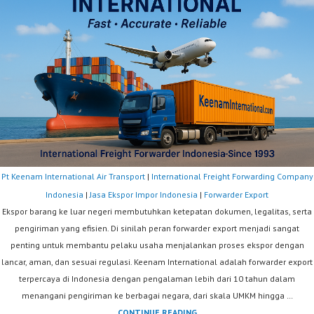
Pt Keenam International Air Transport
|
International Freight Forwarding Company
Indonesia
|
Jasa Ekspor Impor Indonesia
|
Forwarder Export
Ekspor barang ke luar negeri membutuhkan ketepatan dokumen, legalitas, serta
pengiriman yang efisien. Di sinilah peran forwarder export menjadi sangat
penting untuk membantu pelaku usaha menjalankan proses ekspor dengan
lancar, aman, dan sesuai regulasi. Keenam International adalah forwarder export
terpercaya di Indonesia dengan pengalaman lebih dari 10 tahun dalam
menangani pengiriman ke berbagai negara, dari skala UMKM hingga …
FORWARDER
CONTINUE READING