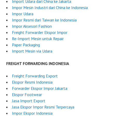
2
r
Import Udara dari China ke Jakarta
0
d
Impor Mesin Industri dari China ke Indonesia
2
e
Impor Udara
5
r
Impor Resmi dari Taiwan ke Indonesia
I
Impor Aksesori Fashion
n
Freight Forwarder Ekspor Impor
d
Re-Import Mesin untuk Repair
o
Paper Packaging
n
Import Mesin via Udara
e
s
FREIGHT FORWARDING INDONESIA
i
a
Freight Forwarding Export
Ekspor Resmi Indonesia
Forwarder Ekspor Impor Jakarta
Ekspor Footwear
Jasa Import Export
Jasa Ekspor Impor Resmi Terpercaya
Impor Ekspor Indonesia