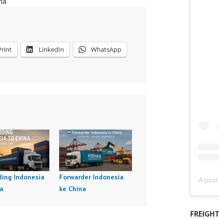
na
Print
LinkedIn
WhatsApp
ding Indonesia
Forwarder Indonesia
na
ke China
FREIGH