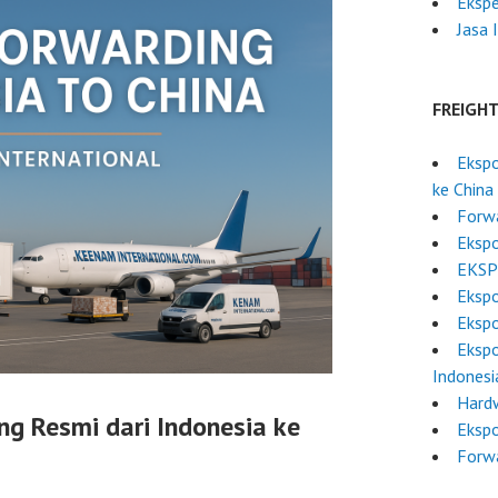
Ekspe
Jasa 
FREIGH
Ekspo
ke China
Forwa
Eksp
EKSP
Ekspo
Ekspo
Ekspo
Indonesi
Hardw
ng Resmi dari Indonesia ke
Ekspo
Forwa