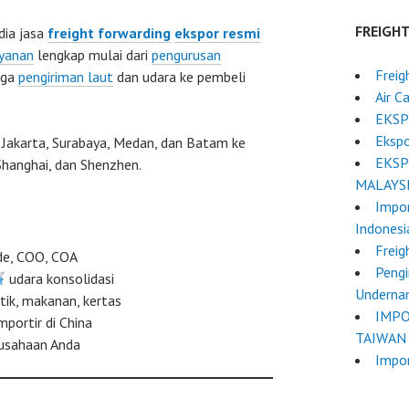
FREIGH
dia jasa
freight forwarding
ekspor resmi
yanan
lengkap mulai dari
pengurusan
Freig
gga
pengiriman laut
dan udara ke pembeli
Air C
EKSP
Ekspo
i Jakarta, Surabaya, Medan, dan Batam ke
EKSP
Shanghai, dan Shenzhen.
MALAYS
Impor
Indonesi
Freig
de, COO, COA
Pengi
udara konsolidasi
Undern
tik, makanan, kertas
IMPO
portir di China
TAIWAN
usahaan Anda
Impor