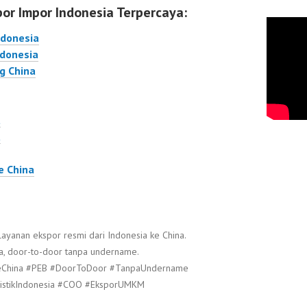
por Impor Indonesia Terpercaya:
ndonesia
ndonesia
g China
a
a
e China
Layanan ekspor resmi dari Indonesia ke China.
a, door-to-door tanpa undername.
KeChina #PEB #DoorToDoor #TanpaUndername
gistikIndonesia #COO #EksporUMKM