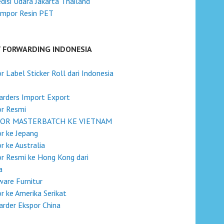
disi Udara Jakarta Thailand
Impor Resin PET
T FORWARDING INDONESIA
r Label Sticker Roll dari Indonesia
rders Import Export
or Resmi
OR MASTERBATCH KE VIETNAM
r ke Jepang
r ke Australia
r Resmi ke Hong Kong dari
a
are Furnitur
r ke Amerika Serikat
rder Ekspor China