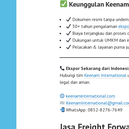
Keunggulan Keenam 
Dokumen resmi tanpa under
30+ tahun pengalaman
ekspo
Biaya terjangkau dan proses 
Dukungan untuk UMKM dan in
Pelacakan & layanan purna ju
Ekspor Sekarang dari Indonesi
Hubungi tim
Keenam International
u
legal dan aman.
keenaminternational.com
KeenamInternational@gmail.c
WhatsApp: 0852-8276-7649
Jasa Freight Forw