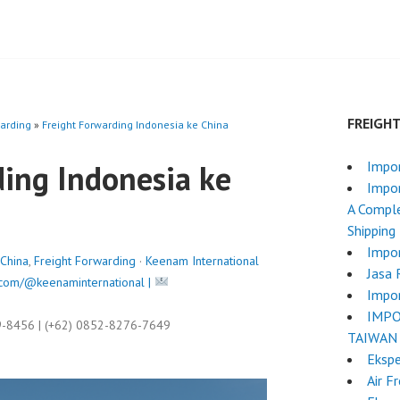
FREIGH
warding
»
Freight Forwarding Indonesia ke China
ding Indonesia ke
Impor
Impor
A Comple
Shipping
Impor
China
,
Freight Forwarding
·
Keenam International
Jasa 
com/@keenaminternational |
Impor
IMPO
9-8456 | (+62) 0852-8276-7649
TAIWAN
Ekspe
Air F