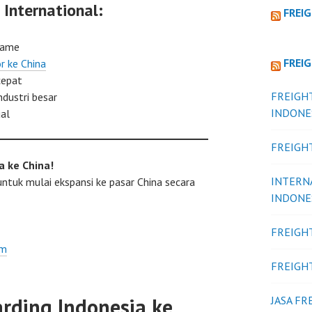
International:
FREI
name
FREI
r ke China
cepat
FREIGH
dustri besar
INDONE
al
FREIGH
a ke China!
INTERN
ntuk mulai ekspansi ke pasar China secara
INDONE
FREIGH
om
FREIGH
arding Indonesia ke
JASA F