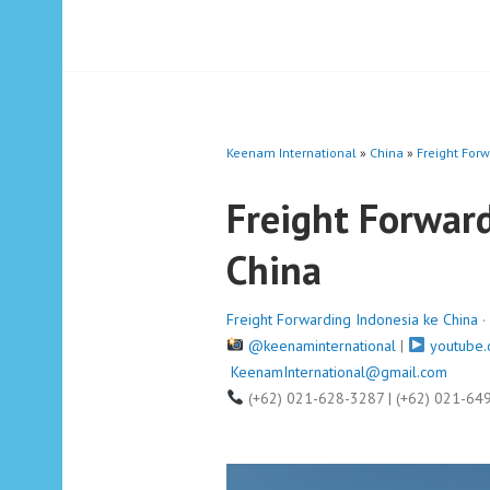
Keenam International
»
China
»
Freight For
Freight Forwar
China
Freight Forwarding Indonesia ke China
·
@keenaminternational
|
youtube.
KeenamInternational@gmail.com
(+62) 021-628-3287 | (+62) 021-64