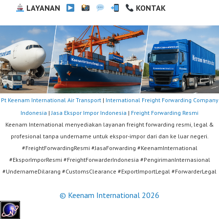
LAYANAN
KONTAK
Pt Keenam International Air Transport
|
International Freight Forwarding Company
Indonesia
|
Jasa Ekspor Impor Indonesia
|
Freight Forwarding Resmi
Keenam International menyediakan layanan freight forwarding resmi, legal &
profesional tanpa undername untuk ekspor-impor dari dan ke luar negeri.
#FreightForwardingResmi #JasaForwarding #KeenamInternational
#EksporImporResmi #FreightForwarderIndonesia #PengirimanInternasional
#UndernameDilarang #CustomsClearance #ExportImportLegal #ForwarderLegal
© Keenam International 2026