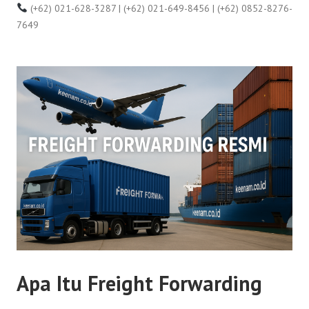
(+62) 021-628-3287 | (+62) 021-649-8456 | (+62) 0852-8276-
7649
Apa Itu Freight Forwarding