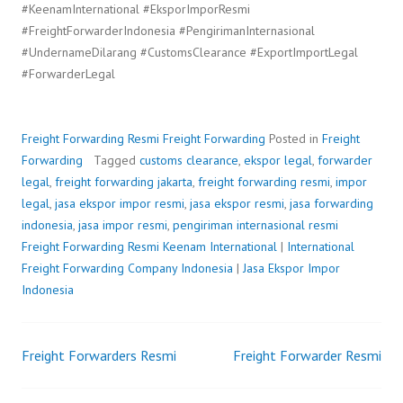
#KeenamInternational #EksporImporResmi
#FreightForwarderIndonesia #PengirimanInternasional
#UndernameDilarang #CustomsClearance #ExportImportLegal
#ForwarderLegal
Freight Forwarding Resmi
Freight Forwarding
Posted in
Freight
Forwarding
Tagged
customs clearance
,
ekspor legal
,
forwarder
legal
,
freight forwarding jakarta
,
freight forwarding resmi
,
impor
legal
,
jasa ekspor impor resmi
,
jasa ekspor resmi
,
jasa forwarding
indonesia
,
jasa impor resmi
,
pengiriman internasional resmi
Freight Forwarding Resmi
P
b
Keenam International
|
International
Freight Forwarding Company Indonesia
o
y
|
Jasa Ekspor Impor
Indonesia
s
F
t
r
e
e
Freight Forwarders Resmi
d
i
Freight Forwarder Resmi
Post
o
g
n
h