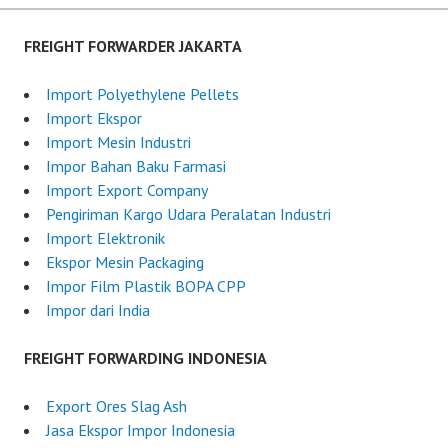
navigation
J
t
u
F
FREIGHT FORWARDER JAKARTA
n
o
e
r
Import Polyethylene Pellets
6
w
Import Ekspor
,
a
Import Mesin Industri
2
r
Impor Bahan Baku Farmasi
0
d
Import Export Company
2
e
Pengiriman Kargo Udara Peralatan Industri
5
r
Import Elektronik
I
Ekspor Mesin Packaging
n
Impor Film Plastik BOPA CPP
d
Impor dari India
o
n
FREIGHT FORWARDING INDONESIA
e
s
Export Ores Slag Ash
i
Jasa Ekspor Impor Indonesia