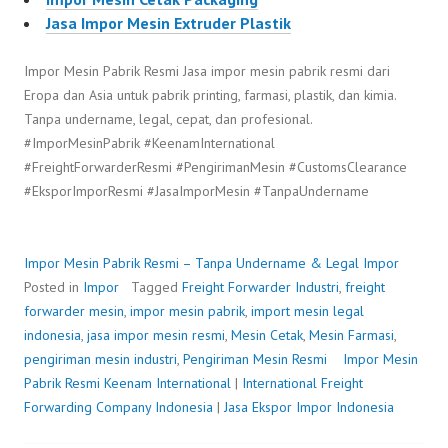
Jasa Impor Mesin Extruder Plastik
Impor Mesin Pabrik Resmi Jasa impor mesin pabrik resmi dari
Eropa dan Asia untuk pabrik printing, farmasi, plastik, dan kimia.
Tanpa undername, legal, cepat, dan profesional.
#ImporMesinPabrik #KeenamInternational
#FreightForwarderResmi #PengirimanMesin #CustomsClearance
#EksporImporResmi #JasaImporMesin #TanpaUndername
Impor Mesin Pabrik Resmi – Tanpa Undername & Legal
Impor
Posted in
Impor
Tagged
Freight Forwarder Industri
,
freight
forwarder mesin
,
impor mesin pabrik
,
import mesin legal
indonesia
,
jasa impor mesin resmi
,
Mesin Cetak
,
Mesin Farmasi
,
pengiriman mesin industri
,
Pengiriman Mesin Resmi
Impor Mesin
Pabrik Resmi
P
b
Keenam International
|
International Freight
Forwarding Company Indonesia
o
y
|
Jasa Ekspor Impor Indonesia
s
F