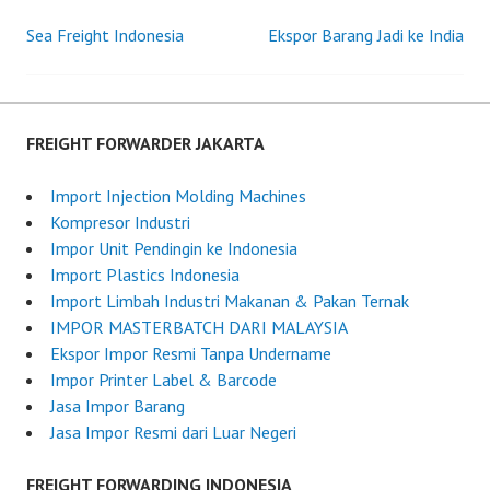
t
r
Sea Freight Indonesia
e
e
Ekspor Barang Jadi ke India
Post
d
i
o
g
navigation
n
h
J
t
FREIGHT FORWARDER JAKARTA
u
F
n
o
Import Injection Molding Machines
e
r
Kompresor Industri
2
w
Impor Unit Pendingin ke Indonesia
3
a
Import Plastics Indonesia
,
r
Import Limbah Industri Makanan & Pakan Ternak
2
d
IMPOR MASTERBATCH DARI MALAYSIA
0
e
Ekspor Impor Resmi Tanpa Undername
2
r
Impor Printer Label & Barcode
5
I
Jasa Impor Barang
n
Jasa Impor Resmi dari Luar Negeri
d
o
FREIGHT FORWARDING INDONESIA