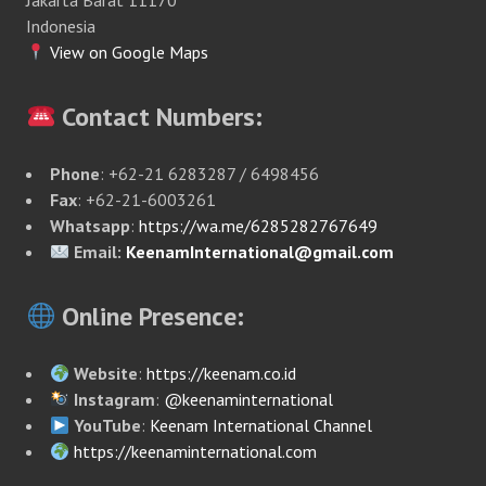
Jakarta Barat 11170
Indonesia
View on Google Maps
Contact Numbers:
Phone
: +62-21 6283287 / 6498456
Fax
: +62-21-6003261
Whatsapp
:
https://wa.me/6285282767649
Email:
KeenamInternational@gmail.com
Online Presence:
Website
:
https://keenam.co.id
Instagram
:
@keenaminternational
YouTube
:
Keenam International Channel
https://keenaminternational.com