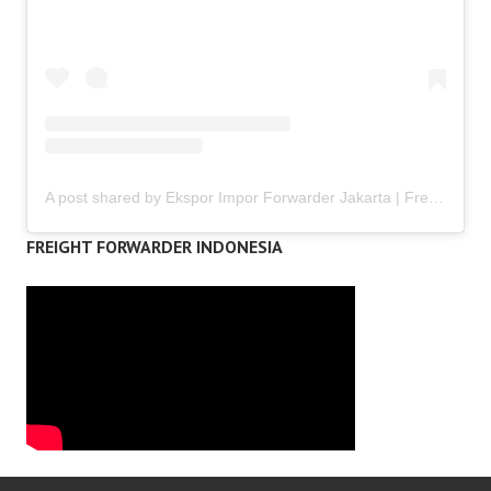
A post shared by Ekspor Impor Forwarder Jakarta | Freight Forwarding Indonesia (@keenamid)
FREIGHT FORWARDER INDONESIA