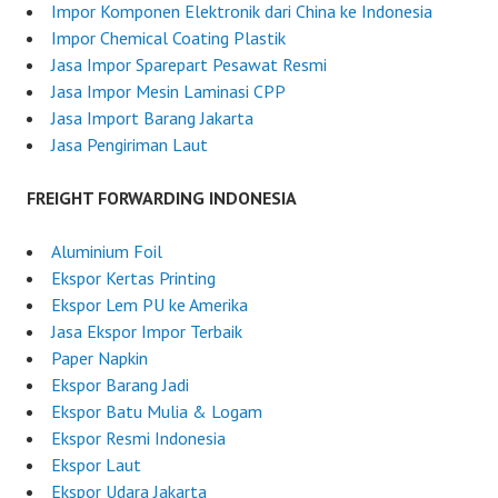
0
e
Impor Komponen Elektronik dari China ke Indonesia
2
r
Impor Chemical Coating Plastik
5
I
Jasa Impor Sparepart Pesawat Resmi
n
Jasa Impor Mesin Laminasi CPP
d
Jasa Import Barang Jakarta
o
Jasa Pengiriman Laut
n
e
FREIGHT FORWARDING INDONESIA
s
i
Aluminium Foil
a
Ekspor Kertas Printing
Ekspor Lem PU ke Amerika
Jasa Ekspor Impor Terbaik
Paper Napkin
Ekspor Barang Jadi
Ekspor Batu Mulia & Logam
Ekspor Resmi Indonesia
Ekspor Laut
Ekspor Udara Jakarta