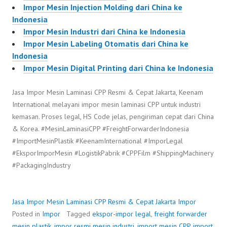
Impor Mesin Injection Molding dari China ke
Indonesia
Impor Mesin Industri dari China ke Indonesia
Impor Mesin Labeling Otomatis dari China ke
Indonesia
Impor Mesin Digital Printing dari China ke Indonesia
Jasa Impor Mesin Laminasi CPP Resmi & Cepat Jakarta, Keenam
International melayani impor mesin laminasi CPP untuk industri
kemasan. Proses legal, HS Code jelas, pengiriman cepat dari China
& Korea. #MesinLaminasiCPP #FreightForwarderIndonesia
#ImportMesinPlastik #KeenamInternational #ImporLegal
#EksporImporMesin #LogistikPabrik #CPPFilm #ShippingMachinery
#PackagingIndustry
Jasa Impor Mesin Laminasi CPP Resmi & Cepat Jakarta
Impor
Posted in
Impor
Tagged
ekspor-impor legal
,
freight forwarder
mesin plastik
,
impor resmi mesin industri
,
import mesin CPP
,
import