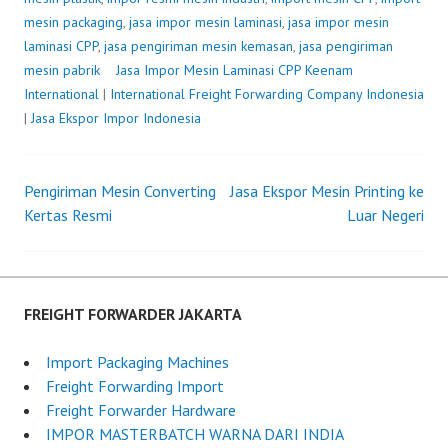
mesin packaging
,
jasa impor mesin laminasi
,
jasa impor mesin
laminasi CPP
,
jasa pengiriman mesin kemasan
,
jasa pengiriman
mesin pabrik
Jasa Impor Mesin Laminasi CPP
P
b
Keenam
International
|
International Freight Forwarding Company Indonesia
o
y
|
Jasa Ekspor Impor Indonesia
s
F
t
r
e
e
Pengiriman Mesin Converting
Jasa Ekspor Mesin Printing ke
d
i
Post
Kertas Resmi
o
g
Luar Negeri
n
h
navigation
J
t
u
F
n
o
FREIGHT FORWARDER JAKARTA
e
r
2
w
Import Packaging Machines
2
a
Freight Forwarding Import
,
r
Freight Forwarder Hardware
2
d
IMPOR MASTERBATCH WARNA DARI INDIA