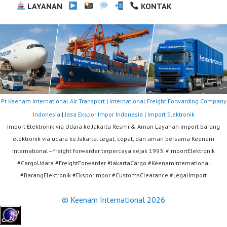
LAYANAN
KONTAK
Pt Keenam International Air Transport
|
International Freight Forwarding Company
Indonesia
|
Jasa Ekspor Impor Indonesia
|
Import Elektronik
Import Elektronik via Udara ke Jakarta Resmi & Aman Layanan import barang
elektronik via udara ke Jakarta. Legal, cepat, dan aman bersama Keenam
International—freight forwarder terpercaya sejak 1993. #ImportElektronik
#CargoUdara #FreightForwarder #JakartaCargo #KeenamInternational
#BarangElektronik #EksporImpor #CustomsClearance #LegalImport
© Keenam International 2026