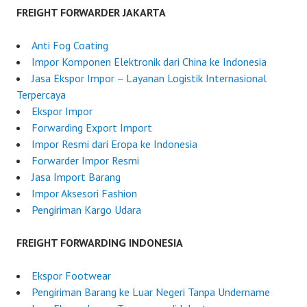
u
F
FREIGHT FORWARDER JAKARTA
g
o
u
r
Anti Fog Coating
s
w
Impor Komponen Elektronik dari China ke Indonesia
t
a
Jasa Ekspor Impor – Layanan Logistik Internasional
4
r
Terpercaya
,
d
Ekspor Impor
2
e
Forwarding Export Import
0
r
Impor Resmi dari Eropa ke Indonesia
2
I
Forwarder Impor Resmi
5
n
Jasa Import Barang
d
Impor Aksesori Fashion
o
Pengiriman Kargo Udara
n
e
FREIGHT FORWARDING INDONESIA
s
i
Ekspor Footwear
a
Pengiriman Barang ke Luar Negeri Tanpa Undername