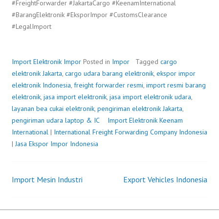
#FreightForwarder #JakartaCargo #KeenamInternational
#BarangElektronik #EksporImpor #CustomsClearance
#LegalImport
Import Elektronik
Impor
Posted in
Impor
Tagged
cargo
elektronik Jakarta
,
cargo udara barang elektronik
,
ekspor impor
elektronik Indonesia
,
freight forwarder resmi
,
import resmi barang
elektronik
,
jasa import elektronik
,
jasa import elektronik udara
,
layanan bea cukai elektronik
,
pengiriman elektronik Jakarta
,
pengiriman udara laptop & IC
Import Elektronik
P
b
Keenam
International
|
International Freight Forwarding Company Indonesia
o
y
|
Jasa Ekspor Impor Indonesia
s
F
t
r
e
e
Import Mesin Industri
Export Vehicles Indonesia
d
i
Post
o
g
n
h
navigation
A
t