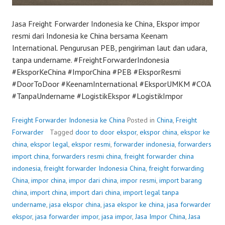
Jasa Freight Forwarder Indonesia ke China, Ekspor impor
resmi dari Indonesia ke China bersama Keenam
International. Pengurusan PEB, pengiriman laut dan udara,
tanpa undername. #FreightForwarderIndonesia
#EksporKeChina #ImporChina #PEB #EksporResmi
#DoorToDoor #KeenamInternational #EksporUMKM #COA
#TanpaUndername #LogistikEkspor #LogistikImpor
Freight Forwarder Indonesia ke China
Posted in
China
,
Freight
Forwarder
Tagged
door to door ekspor
,
ekspor china
,
ekspor ke
china
,
ekspor legal
,
ekspor resmi
,
forwarder indonesia
,
forwarders
import china
,
forwarders resmi china
,
freight forwarder china
indonesia
,
freight forwarder Indonesia China
,
freight forwarding
China
,
impor china
,
impor dari china
,
impor resmi
,
import barang
china
,
import china
,
import dari china
,
import legal tanpa
undername
,
jasa ekspor china
,
jasa ekspor ke china
,
jasa forwarder
ekspor
,
jasa forwarder impor
,
jasa impor
,
Jasa Impor China
,
Jasa