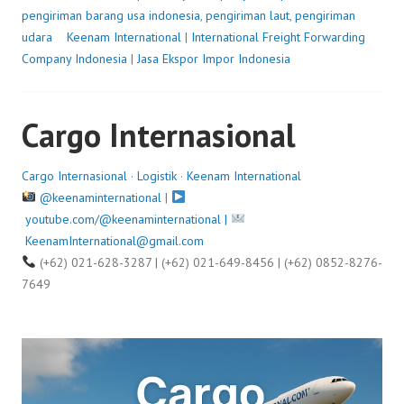
pengiriman barang usa indonesia
,
pengiriman laut
,
pengiriman
udara
P
Keenam International
|
International Freight Forwarding
Company Indonesia
o
|
Jasa Ekspor Impor Indonesia
s
t
Cargo Internasional
e
d
o
Cargo Internasional
·
Logistik
·
Keenam International
n
@keenaminternational
|
A
youtube.com/@keenaminternational |
u
KeenamInternational@gmail.com
g
(+62) 021-628-3287 | (+62) 021-649-8456 | (+62) 0852-8276-
u
7649
s
t
1
1
,