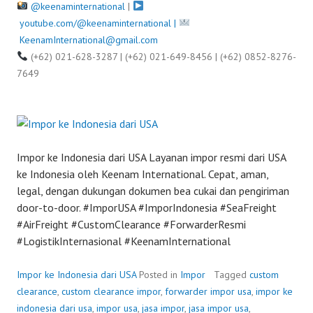
@keenaminternational
|
youtube.com/@keenaminternational |
KeenamInternational@gmail.com
(+62) 021-628-3287 | (+62) 021-649-8456 | (+62) 0852-8276-
7649
Impor ke Indonesia dari USA Layanan impor resmi dari USA
ke Indonesia oleh Keenam International. Cepat, aman,
legal, dengan dukungan dokumen bea cukai dan pengiriman
door-to-door. #ImporUSA #ImporIndonesia #SeaFreight
#AirFreight #CustomClearance #ForwarderResmi
#LogistikInternasional #KeenamInternational
Impor ke Indonesia dari USA
Posted in
Impor
Tagged
custom
clearance
,
custom clearance impor
,
forwarder impor usa
,
impor ke
indonesia dari usa
,
impor usa
,
jasa impor
,
jasa impor usa
,