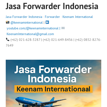
Jasa Forwarder Indonesia
d
o
n
Jasa Forwarder Indonesia
·
Forwarder
·
Keenam International
J
@keenaminternational
|
u
youtube.com/@keenaminternational |
l
KeenamInternational@gmail.com
y
(+62) 021-628-3287 | (+62) 021-649-8456 | (+62) 0852-8276-
9
7649
,
2
0
2
5