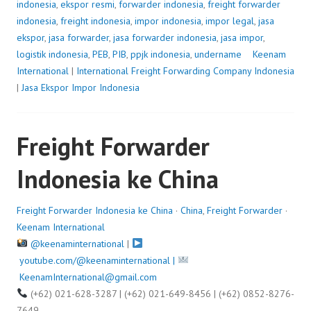
indonesia
,
ekspor resmi
,
forwarder indonesia
,
freight forwarder
indonesia
,
freight indonesia
,
impor indonesia
,
impor legal
,
jasa
ekspor
,
jasa forwarder
,
jasa forwarder indonesia
,
jasa impor
,
logistik indonesia
,
PEB
,
PIB
,
ppjk indonesia
,
undername
P
Keenam
International
|
International Freight Forwarding Company Indonesia
o
|
Jasa Ekspor Impor Indonesia
s
t
e
Freight Forwarder
d
o
Indonesia ke China
n
J
u
Freight Forwarder Indonesia ke China
·
China
,
Freight Forwarder
·
l
Keenam International
y
@keenaminternational
|
9
youtube.com/@keenaminternational |
,
KeenamInternational@gmail.com
2
(+62) 021-628-3287 | (+62) 021-649-8456 | (+62) 0852-8276-
0
7649