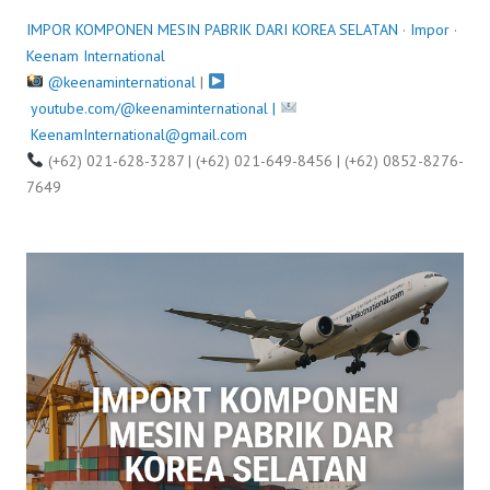
y
IMPOR KOMPONEN MESIN PABRIK DARI KOREA SELATAN
·
Impor
·
1
Keenam International
7
@keenaminternational
|
,
youtube.com/@keenaminternational |
2
KeenamInternational@gmail.com
0
(+62) 021-628-3287 | (+62) 021-649-8456 | (+62) 0852-8276-
2
7649
5