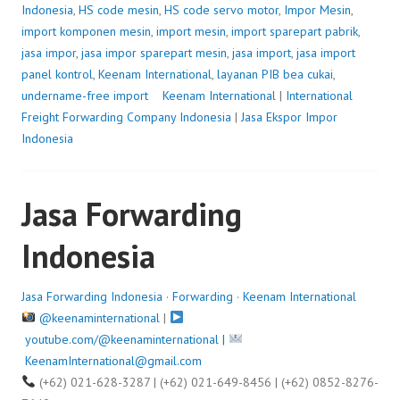
Indonesia
,
HS code mesin
,
HS code servo motor
,
Impor Mesin
,
import komponen mesin
,
import mesin
,
import sparepart pabrik
,
jasa impor
,
jasa impor sparepart mesin
,
jasa import
,
jasa import
panel kontrol
,
Keenam International
,
layanan PIB bea cukai
,
undername-free import
P
Keenam International
|
International
Freight Forwarding Company Indonesia
o
|
Jasa Ekspor Impor
Indonesia
s
t
e
Jasa Forwarding
d
o
Indonesia
n
J
u
Jasa Forwarding Indonesia
·
Forwarding
·
Keenam International
l
@keenaminternational
|
y
youtube.com/@keenaminternational |
1
KeenamInternational@gmail.com
0
(+62) 021-628-3287 | (+62) 021-649-8456 | (+62) 0852-8276-
,