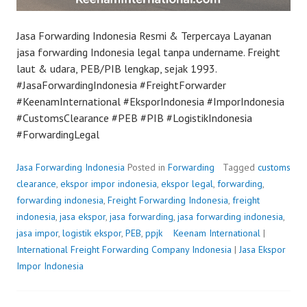
Jasa Forwarding Indonesia Resmi & Terpercaya Layanan
jasa forwarding Indonesia legal tanpa undername. Freight
laut & udara, PEB/PIB lengkap, sejak 1993.
#JasaForwardingIndonesia #FreightForwarder
#KeenamInternational #EksporIndonesia #ImporIndonesia
#CustomsClearance #PEB #PIB #LogistikIndonesia
#ForwardingLegal
Jasa Forwarding Indonesia
Posted in
Forwarding
Tagged
customs
clearance
,
ekspor impor indonesia
,
ekspor legal
,
forwarding
,
forwarding indonesia
,
Freight Forwarding Indonesia
,
freight
indonesia
,
jasa ekspor
,
jasa forwarding
,
jasa forwarding indonesia
,
jasa impor
,
logistik ekspor
,
PEB
,
ppjk
P
Keenam International
|
International Freight Forwarding Company Indonesia
o
|
Jasa Ekspor
Impor Indonesia
s
t
e