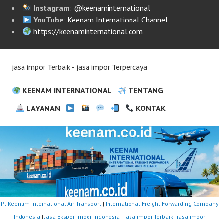
Instagram
:
@keenaminternational
YouTube
:
Keenam International Channel
https://keenaminternational.com
jasa impor Terbaik - jasa impor Terpercaya
KEENAM INTERNATIONAL
TENTANG
LAYANAN
KONTAK
Pt Keenam International Air Transport
|
International Freight Forwarding Company
Indonesia
|
Jasa Ekspor Impor Indonesia
|
jasa impor Terbaik - jasa impor