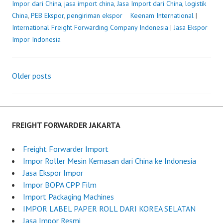
Impor dari China
,
jasa import china
,
Jasa Import dari China
,
logistik
China
,
PEB Ekspor
,
pengiriman ekspor
P
Keenam International
|
International Freight Forwarding Company Indonesia
o
|
Jasa Ekspor
Impor Indonesia
s
t
e
Older posts
d
Posts
o
n
navigation
J
u
FREIGHT FORWARDER JAKARTA
n
e
Freight Forwarder Import
3
Impor Roller Mesin Kemasan dari China ke Indonesia
0
Jasa Ekspor Impor
,
Impor BOPA CPP Film
2
Import Packaging Machines
0
IMPOR LABEL PAPER ROLL DARI KOREA SELATAN
2
Jasa Impor Resmi