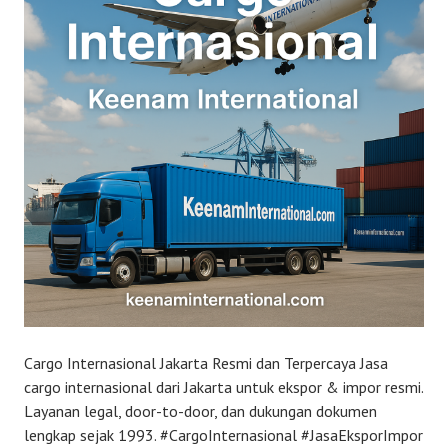
2
0
2
5
Cargo Internasional Jakarta Resmi dan Terpercaya Jasa
cargo internasional dari Jakarta untuk ekspor & impor resmi.
Layanan legal, door-to-door, dan dukungan dokumen
lengkap sejak 1993. #CargoInternasional #JasaEksporImpor