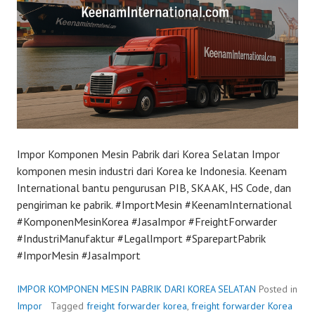
Impor Komponen Mesin Pabrik dari Korea Selatan Impor
komponen mesin industri dari Korea ke Indonesia. Keenam
International bantu pengurusan PIB, SKA AK, HS Code, dan
pengiriman ke pabrik. #ImportMesin #KeenamInternational
#KomponenMesinKorea #JasaImpor #FreightForwarder
#IndustriManufaktur #LegalImport #SparepartPabrik
#ImporMesin #JasaImport
IMPOR KOMPONEN MESIN PABRIK DARI KOREA SELATAN
Posted in
Impor
Tagged
freight forwarder korea
,
freight forwarder Korea