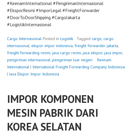
#KeenamInternational #PengirimanInternasional
#EksporResmi #ImporLegal #FreightForwarder
#DoorToDoorShipping #CargoJakarta
#LogistikInternasional
Cargo Internasional
Posted in
Logistik
Tagged
cargo
,
cargo
internasional
,
ekspor impor indonesia
,
freight forwarder jakarta
,
freight forwarding resmi
,
jasa cargo resmi
,
jasa ekspor
,
jasa impor
,
pengiriman internasional
,
pengiriman luar negeri
P
Keenam
International
|
International Freight Forwarding Company Indonesia
o
|
Jasa Ekspor Impor Indonesia
s
t
e
IMPOR KOMPONEN
d
o
MESIN PABRIK DARI
n
J
KOREA SELATAN
u
l